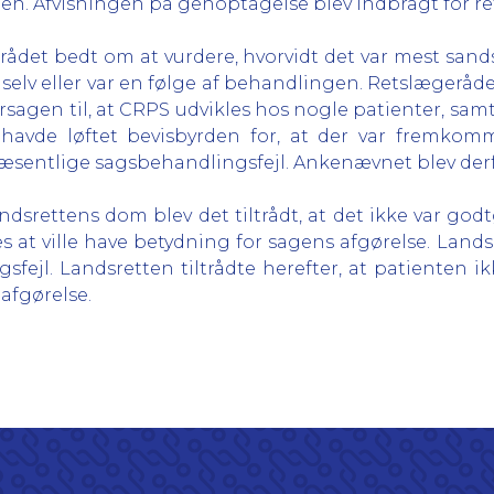
en. Afvisningen på genoptagelse blev indbragt for re
ådet bedt om at vurdere, hvorvidt det var mest sandsy
selv eller var en følge af behandlingen. Retslægerådet
sagen til, at CRPS udvikles hos nogle patienter, samt 
e havde løftet bevisbyrden for, at der var fremkom
 væsentlige sagsbehandlingsfejl. Ankenævnet blev derf
dsrettens dom blev det tiltrådt, at det ikke var god
 at ville have betydning for sagens afgørelse. Lands
gsfejl. Landsretten tiltrådte herefter, at patienten 
afgørelse.