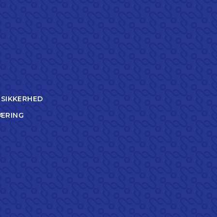
TSIKKERHED
ÆRING