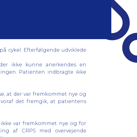
på cykel. Efterfølgende udviklede
t der ikke kunne anerkendes en
ingen. Patienten indbragte ikke
, at der var fremkommet nye og
voraf det fremgik, at patientens
 ikke var fremkommet nye og for
kling af CRPS med overvejende