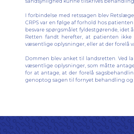
sandsynlighed kunne tilskrives behandling
I forbindelse med retssagen blev Retslæger
CRPS var en følge af forhold hos patienten 
besvare spørgsmålet fyldestgørende, idet år
Retten fandt herefter, at patienten ikk
væsentlige oplysninger, eller at der forelå
Dommen blev anket til landsretten. Ved lan
væsentlige oplysninger, som måtte antages
for at antage, at der forelå sagsbehandlin
genoptog sagen til fornyet behandling og 