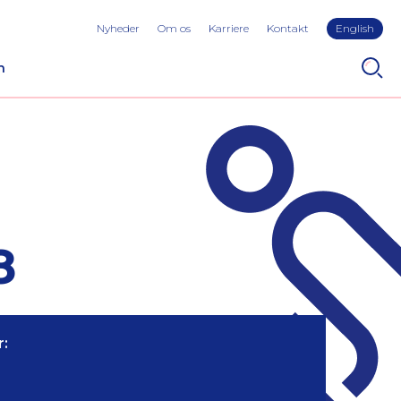
Nyheder
Om os
Karriere
Kontakt
English
n
8
: