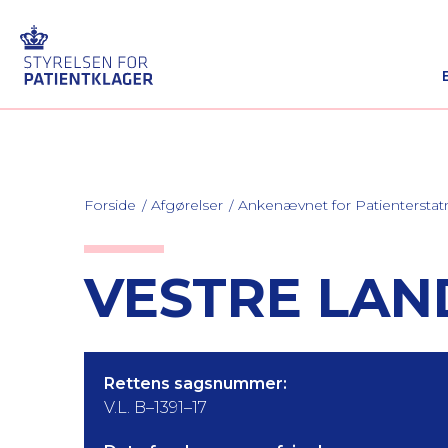
Forside
Afgørelser
Ankenævnet for Patienterstat
VESTRE LAND
Rettens sagsnummer:
V.L. B–1391–17