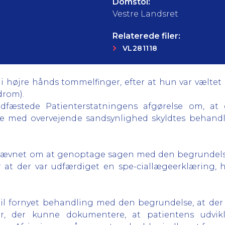
Domstol:
Vestre Landsret
Relaterede filer:
VL281118
 i højre hånds tommelfinger, efter at hun var væltet 
drom).
adfæstede Patienterstatningens afgørelse om, a
e med overvejende sandsynlighed skyldtes behandl
ævnet om at genoptage sagen med den begrundelse
 at der var udfærdiget en spe-ciallægeerklæring, h
il fornyet behandling med den begrundelse, at der
ger, der kunne dokumentere, at patientens udvi