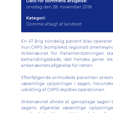
Dato for dommens afsigelse:
onsdag den 28. november 2018
Kategori:
Domme afsagt af landsret
En 47 årig kvindelig patient blev opereret
hun CRPS (komplekst regionalt smertesyn
Ankenævnet for Patienterstatningen st
behandlingsskade, idet hendes gener ikk
ankenævnets afgørelse for retten.
Efterfølgende anmodede patienten anken
væsentlige oplysninger i sagen, herunder
udvikling af CRPS skyldtes operationen.
Ankenævnet afviste at genoptage sagen t
sagens afgørelse væsentlige oplysnin