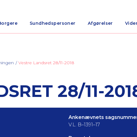
Borgere
Sundhedspersoner
Afgørelser
Vide
ningen
Vestre Landsret 28/11-2018
SRET 28/11-201
Ankenævnets sagsnummer
V.L. B–1391–17