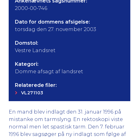
Ankenævnets sagsnummer:
2000-00-746
Dato for dommens afsigelse:
torsdag den 27. november 2003
Domstol:
Vestre Landsret
Kategori:
Domme afsagt af landsret
Relaterede filer:
VL271103
En mand blev indlagt den 31. januar 1996 på
mistanke om tarmslyng. En rektoskopi viste
normal men let spastisk tarm. Den 7. februar
1996 blev sagsøger på ny indlagt som følge af