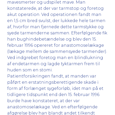
mavesmerter og udspilet mave. Man
konstaterede, at der var tarmstop og foretog
akut operation. Ved operationen fandt man
en 1,5 cm bred svulst, der lukkede hele tarmen
af, hvorfor man fjernede dette tarmstykke og
syede tarmenderne sammen. Efterfølgende fik
han bughindebetændelse og blev den 15.
februar 1996 opereret for anastomoselækage
(lækage mellem de sammensyede tarmender).
Ved indgrebet foretog man en blindlukning
af endetarmen og lagde tyktarmen frem til
huden som en stomi.
Patientforsikringen fandt, at manden var
påført en erstatningsberettigende skade i
form af forlænget sygeforløb, idet man på et
tidligere tidspunkt end den 15. februar 1996
burde have konstateret, at der var
anastomoselækage. Ved en efterfølgende
afgørelse blev han blandt andet tilkendt