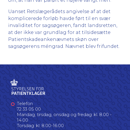
om, at han var påført et højere varigt mén.
Uanset Retslægerådets angivelse af at det
komplicerede forløb havde ført til en svær
invaliditet for sagsøgeren, fandt landsretten,
at der ikke var grundlag for at tilsidesætte
Patientskadeankenævnets skøn over
sagsøgerens méngrad. Nævnet blev frifundet.
Telefon
72 33 05 00
Mandag, tirsdag, onsdag og fredag: kl. 8.00 -
14.00
Torsdag: kl. 8.00-16.00