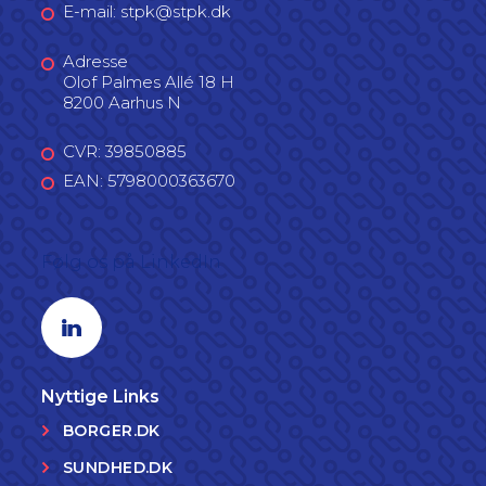
E-mail: stpk@stpk.dk
Adresse
Olof Palmes Allé 18 H
8200 Aarhus N
CVR: 39850885
EAN: 5798000363670
Følg os på LinkedIn
Linkedin profil
Nyttige Links
BORGER.DK
SUNDHED.DK