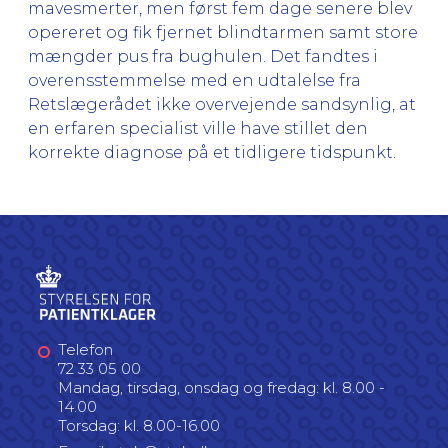
mavesmerter, men først fem dage senere blev
opereret og fik fjernet blindtarmen samt store
mængder pus fra bughulen. Det fandtes i
overensstemmelse med en udtalelse fra
Retslægerådet ikke overvejende sandsynlig, at
en erfaren specialist ville have stillet den
korrekte diagnose på et tidligere tidspunkt.
Telefon
72 33 05 00
Mandag, tirsdag, onsdag og fredag: kl. 8.00 -
14.00
Torsdag: kl. 8.00-16.00