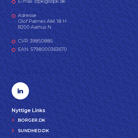
E-mail: stpk@stpk.dk
Adresse
Olof Palmes Allé 18 H
8200 Aarhus N
CVR: 39850885
EAN: 5798000363670
Følg os på LinkedIn
Linkedin profil
Nyttige Links
BORGER.DK
SUNDHED.DK