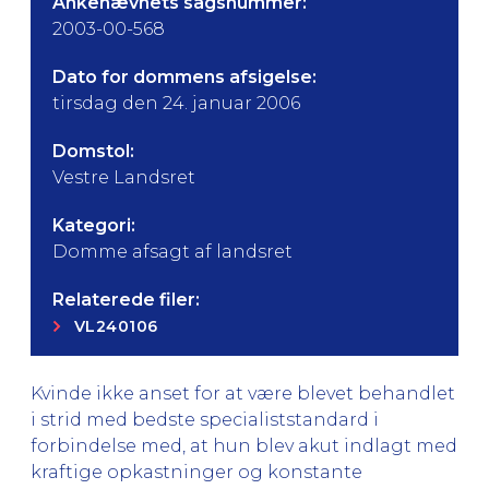
Ankenævnets sagsnummer:
2003-00-568
Dato for dommens afsigelse:
tirsdag den 24. januar 2006
Domstol:
Vestre Landsret
Kategori:
Domme afsagt af landsret
Relaterede filer:
VL240106
Kvinde ikke anset for at være blevet behandlet
i strid med bedste specialiststandard i
forbindelse med, at hun blev akut indlagt med
kraftige opkastninger og konstante