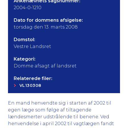
Ankenævnets sagsnummer:
2004-0-1210
Dato for dommens afsigelse:
torsdag den 13. marts 2008
Domstol:
Vestre Landsret
Kategori:
Domme afsagt af landsret
Relaterede filer:
VL130308
En mand henvendte sig i starten af 2002 til
egen læge som følge af tiltagende
lændesmerter udstrålende til benene. Ved
henvendelse i april 2002 til vagtlægen fandt