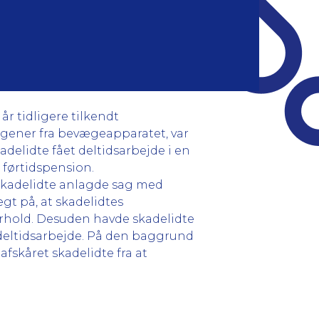
år tidligere tilkendt
 gener fra bevægeapparatet, var
delidte fået deltidsarbejde i en
 førtidspension.
 Skadelidte anlagde sag med
gt på, at skadelidtes
rhold. Desuden havde skadelidte
 deltidsarbejde. På den baggrund
fskåret skadelidte fra at