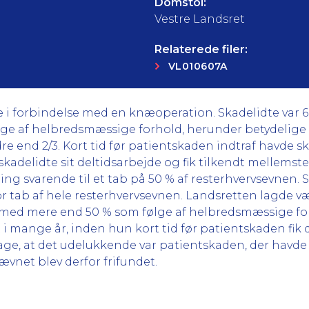
Domstol:
Vestre Landsret
Relaterede filer:
VL010607A
e i forbindelse med en knæoperation. Skadelidte var 6 
ølge af helbredsmæssige forhold, herunder betydelige
end 2/3. Kort tid før patientskaden indtraf havde ska
kadelidte sit deltidsarbejde og fik tilkendt mellemste
ng svarende til et tab på 50 % af resterhvervsevnen.
or tab af hele resterhvervsevnen. Landsretten lagde væ
t med mere end 50 % som følge af helbredsmæssige fo
 i mange år, inden hun kort tid før patientskaden fik
ge, at det udelukkende var patientskaden, der havde a
vnet blev derfor frifundet.