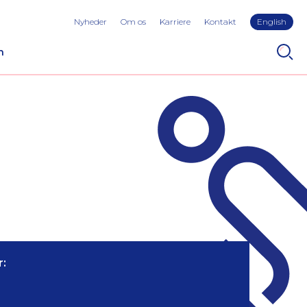
Nyheder
Om os
Karriere
Kontakt
English
n
: