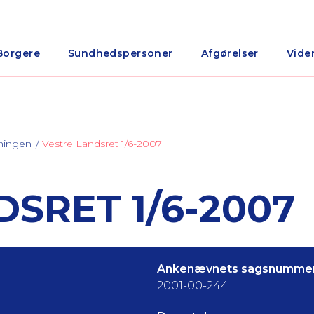
Borgere
Sundhedspersoner
Afgørelser
Vide
ningen
Vestre Landsret 1/6-2007
SRET 1/6-2007
Ankenævnets sagsnummer
2001-00-244