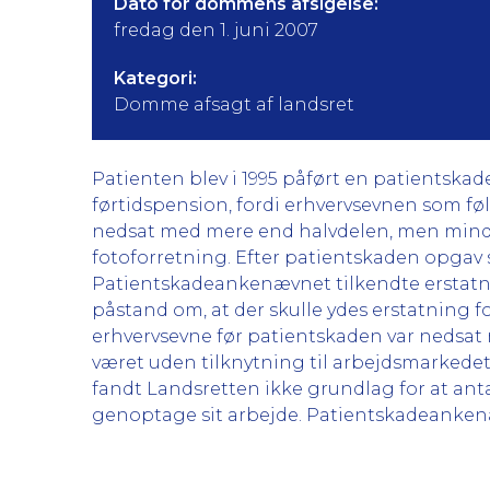
Dato for dommens afsigelse:
fredag den 1. juni 2007
Kategori:
Domme afsagt af landsret
Patienten blev i 1995 påført en patientskad
førtidspension, fordi erhvervsevnen som f
nedsat med mere end halvdelen, men mindre 
fotoforretning. Efter patientskaden opgav s
Patientskadeankenævnet tilkendte erstatni
påstand om, at der skulle ydes erstatning f
erhvervsevne før patientskaden var nedsa
været uden tilknytning til arbejdsmarkedet
fandt Landsretten ikke grundlag for at anta
genoptage sit arbejde. Patientskadeankenæ