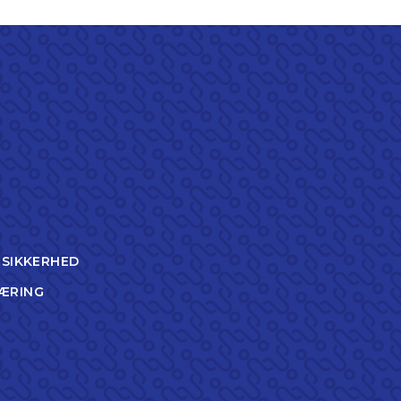
TSIKKERHED
ÆRING