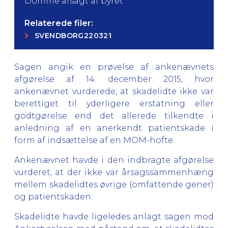
Domme afsagt af byret
Relaterede filer:
SVENDBORG220321
Sagen angik en prøvelse af ankenævnets
afgørelse af 14. december 2015, hvor
ankenævnet vurderede, at skadelidte ikke var
berettiget til yderligere erstatning eller
godtgørelse end det allerede tilkendte i
anledning af en anerkendt patientskade i
form af indsættelse af en MOM-hofte.
Ankenævnet havde i den indbragte afgørelse
vurderet, at der ikke var årsagssammenhæng
mellem skadelidtes øvrige (omfattende gener)
og patientskaden.
Skadelidte havde ligeledes anlagt sagen mod