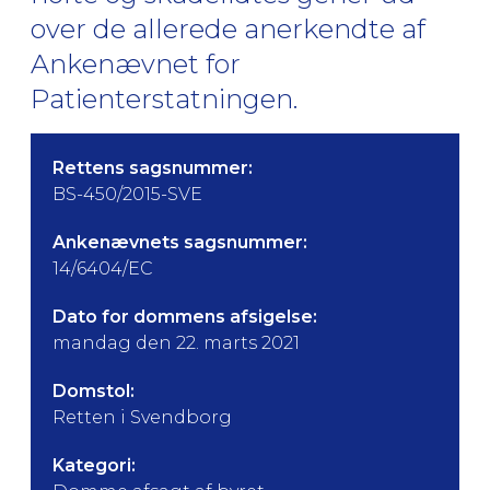
over de allerede anerkendte af
Ankenævnet for
Patienterstatningen.
Rettens sagsnummer:
BS-450/2015-SVE
Ankenævnets sagsnummer:
14/6404/EC
Dato for dommens afsigelse:
mandag den 22. marts 2021
Domstol:
Retten i Svendborg
Kategori: