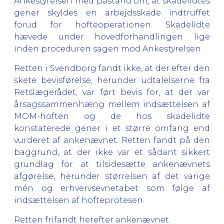
Ankestyrelsen med påstand om, at skadelidtes
gener skyldes en arbejdsskade indtruffet
forud for hofteoperationen. Skadelidte
hævede under hovedforhandlingen lige
inden proceduren sagen mod Ankestyrelsen.
Retten i Svendborg fandt ikke, at der efter den
skete bevisførelse, herunder udtalelserne fra
Retslægerådet, var ført bevis for, at der var
årsagssammenhæng mellem indsættelsen af
MOM-hoften og de hos skadelidte
konstaterede gener i et større omfang end
vurderet af ankenævnet. Retten fandt på den
baggrund, at der ikke var et sådant sikkert
grundlag for at tilsidesætte ankenævnets
afgørelse, herunder størrelsen af det varige
mén og erhvervsevnetabet som følge af
indsættelsen af hofteprotesen.
Retten frifandt herefter ankenævnet.