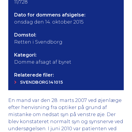
11/728
Dato for dommens afsigelse:
onsdag den 14. oktober 2015
Domstol:
Retten i Svendborg
Kategori:
Domme afsagt af byret
Relaterede filer:
SVENDBORG141015
En mand var den 28. marts 2007 ved øjenlæge
efter henvisning fra optiker på grund af
mistanke om nedsat syn på venstre øje. Der
blev konstateret normalt syn og synsnerve ved
undersøgelsen. I juni 2010 var patienten ved