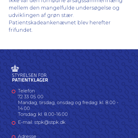
ikke var den fornødne årsagssammenhæng
mellem den mangelfulde undersøgelse og
udviklingen af grøn stær.
Patientskadeankenævnet blev herefter
frifundet.
Telefon
72 33 05 00
Mandag, tirsdag, onsdag og fredag: kl. 8.00 -
14.00
Torsdag: kl. 8.00-16.00
E-mail: stpk@stpk.dk
Adresse