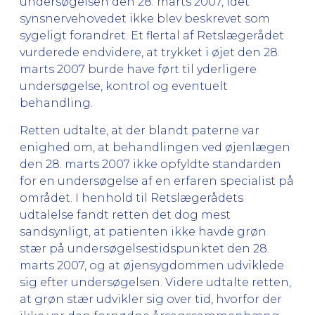
undersøgelsen den 28. marts 2007, idet
synsnervehovedet ikke blev beskrevet som
sygeligt forandret. Et flertal af Retslægerådet
vurderede endvidere, at trykket i øjet den 28.
marts 2007 burde have ført til yderligere
undersøgelse, kontrol og eventuelt
behandling.
Retten udtalte, at der blandt paterne var
enighed om, at behandlingen ved øjenlægen
den 28. marts 2007 ikke opfyldte standarden
for en undersøgelse af en erfaren specialist på
området. I henhold til Retslægerådets
udtalelse fandt retten det dog mest
sandsynligt, at patienten ikke havde grøn
stær på undersøgelsestidspunktet den 28.
marts 2007, og at øjensygdommen udviklede
sig efter undersøgelsen. Videre udtalte retten,
at grøn stær udvikler sig over tid, hvorfor der