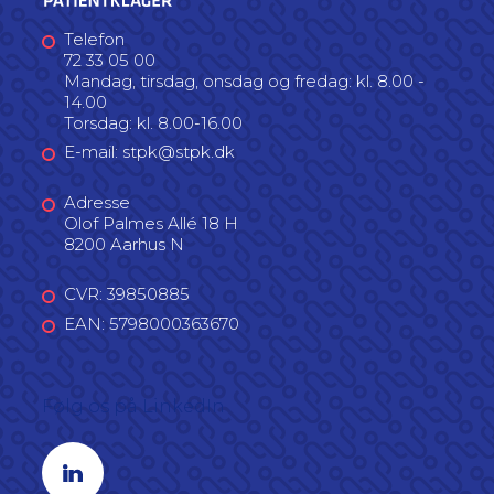
Telefon
72 33 05 00
Mandag, tirsdag, onsdag og fredag: kl. 8.00 -
14.00
Torsdag: kl. 8.00-16.00
E-mail: stpk@stpk.dk
Adresse
Olof Palmes Allé 18 H
8200 Aarhus N
CVR: 39850885
EAN: 5798000363670
Følg os på LinkedIn
Linkedin profil