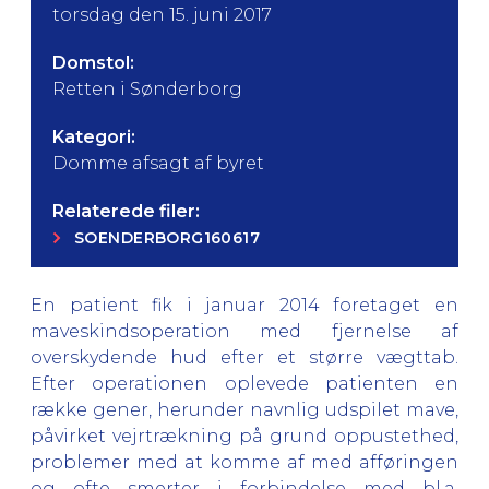
torsdag den 15. juni 2017
Domstol:
Retten i Sønderborg
Kategori:
Domme afsagt af byret
Relaterede filer:
SOENDERBORG160617
En patient fik i januar 2014 foretaget en
maveskindsoperation med fjernelse af
overskydende hud efter et større vægttab.
Efter operationen oplevede patienten en
række gener, herunder navnlig udspilet mave,
påvirket vejrtrækning på grund oppustethed,
problemer med at komme af med afføringen
og ofte smerter i forbindelse med bl.a.