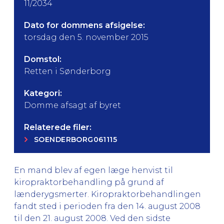
11/2034
Dato for dommens afsigelse:
torsdag den 5. november 2015
Domstol:
Retten i Sønderborg
Kategori:
Domme afsagt af byret
Relaterede filer:
SOENDERBORG061115
En mand blev af egen læge henvist til
kiropraktorbehandling på grund af
lænderygsmerter. Kiropraktorbehandlingen
fandt sted i perioden fra den 14. august 2008
til den 21. august 2008. Ved den sidste