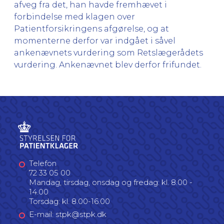
afveg fra det, han havde fremhævet i
forbindelse med klagen over
Patientforsikringens afgørelse, og at
momenterne derfor var indgået i såvel
ankenævnets vurdering som Retslægerådets
vurdering. Ankenævnet blev derfor frifundet.
Telefon
72 33 05 00
Mandag, tirsdag, onsdag og fredag: kl. 8.00 -
14.00
Torsdag: kl. 8.00-16.00
E-mail: stpk@stpk.dk