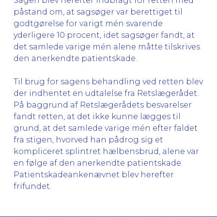
Sagen blev herefter indbragt for retten med
påstand om, at sagsøger var berettiget til
godtgørelse for varigt mén svarende
yderligere 10 procent, idet sagsøger fandt, at
det samlede varige mén alene måtte tilskrives
den anerkendte patientskade.
Til brug for sagens behandling ved retten blev
der indhentet en udtalelse fra Retslægerådet.
På baggrund af Retslægerådets besvarelser
fandt retten, at det ikke kunne lægges til
grund, at det samlede varige mén efter faldet
fra stigen, hvorved han pådrog sig et
kompliceret splintret hælbensbrud, alene var
en følge af den anerkendte patientskade.
Patientskadeankenævnet blev herefter
frifundet.