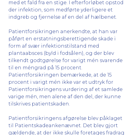
med et fald fra en stige. I efterforløbet opstod
der infektion, som medførte yderligere et
indgreb og fjernelse af en del af hælbenet.
Patientforsikringen anerkendte, at han var
påført en erstatningsberettigende skade i
form af svær infektionstilstand med
plantaabsces (byld i fodsålen), og der blev
tilkendt godtgørelse for varigt mén svarende
til en méngrad på 15 procent.
Patientforsikringen bemærkede, at de 15
procent i varigt mén ikke var et udtryk for
Patientforsikringens vurdering af et samlede
varige mén, men alene af den del, der kunne
tilskrives patientskaden.
Patientforsikringens afgørelse blev påklaget
til Patientskadeankenævnet. Det blev gjort
gældende, at der ikke skulle foretages fradrag