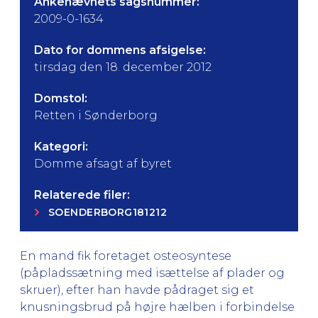
Ankenævnets sagsnummer:
2009-0-1634
Dato for dommens afsigelse:
tirsdag den 18. december 2012
Domstol:
Retten i Sønderborg
Kategori:
Domme afsagt af byret
Relaterede filer:
SOENDERBORG181212
En mand fik foretaget osteosyntese
(påpladssætning med isættelse af plader og
skruer), efter han havde pådraget sig et
knusningsbrud på højre hælben i forbindelse