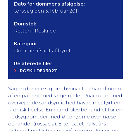
Dato for dommens afsigelse:
torsdag den 3. februar 2011
Domstol:
Retten i Roskilde
Kategori:
Domme afsagt af byret
Relaterede filer:
ROSKILDE030211
Sagen drejede sig om, hvorvidt behandlingen
af en patient med lægemidlet Roaccutan med
overvejende sandsynlighed havde medført en
kronisk lidelse. En mand blev behandlet for en
hudsygdom, der medførte rødme over næse
og kinder (rossacia). Efter ca. et halvt års
behandling fik han mave/tarmproblemer, og