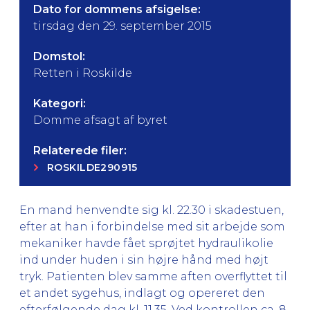
Dato for dommens afsigelse:
tirsdag den 29. september 2015
Domstol:
Retten i Roskilde
Kategori:
Domme afsagt af byret
Relaterede filer:
ROSKILDE290915
En mand henvendte sig kl. 22.30 i skadestuen,
efter at han i forbindelse med sit arbejde som
mekaniker havde fået sprøjtet hydraulikolie
ind under huden i sin højre hånd med højt
tryk. Patienten blev samme aften overflyttet til
et andet sygehus, indlagt og opereret den
efterfølgende dag kl. 11.35. Ved kontrollen ca. 8