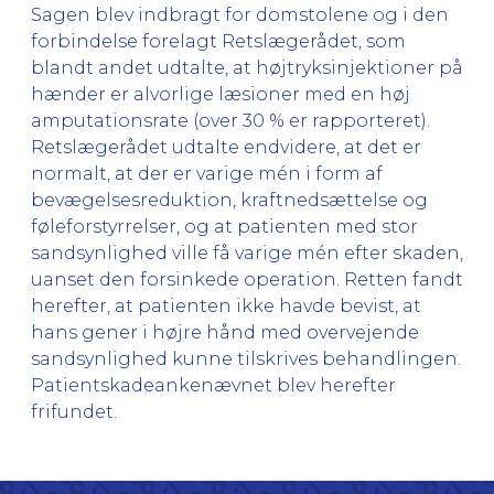
Sagen blev indbragt for domstolene og i den
forbindelse forelagt Retslægerådet, som
blandt andet udtalte, at højtryksinjektioner på
hænder er alvorlige læsioner med en høj
amputationsrate (over 30 % er rapporteret).
Retslægerådet udtalte endvidere, at det er
normalt, at der er varige mén i form af
bevægelsesreduktion, kraftnedsættelse og
føleforstyrrelser, og at patienten med stor
sandsynlighed ville få varige mén efter skaden,
uanset den forsinkede operation. Retten fandt
herefter, at patienten ikke havde bevist, at
hans gener i højre hånd med overvejende
sandsynlighed kunne tilskrives behandlingen.
Patientskadeankenævnet blev herefter
frifundet.