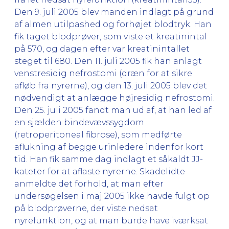
Den 9. juli 2005 blev manden indlagt på grund
af almen utilpashed og forhøjet blodtryk. Han
fik taget blodprøver, som viste et kreatinintal
på 570, og dagen efter var kreatinintallet
steget til 680. Den 11. juli 2005 fik han anlagt
venstresidig nefrostomi (dræn for at sikre
afløb fra nyrerne), og den 13. juli 2005 blev det
nødvendigt at anlægge højresidig nefrostomi.
Den 25. juli 2005 fandt man ud af, at han led af
en sjælden bindevævssygdom
(retroperitoneal fibrose), som medførte
aflukning af begge urinledere indenfor kort
tid. Han fik samme dag indlagt et såkaldt JJ-
kateter for at aflaste nyrerne. Skadelidte
anmeldte det forhold, at man efter
undersøgelsen i maj 2005 ikke havde fulgt op
på blodprøverne, der viste nedsat
nyrefunktion, og at man burde have iværksat