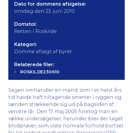
Dato for dommens afsigelse:
onsdag den 23. juni 2010
Domstol:
Retten i Roskilde
Kategori:
Domme afsagt af byret
Relaterede filer:
ROSKILDE230610
Sagen omhandler en mand, som i et halvt års
tid havde haft tiltagende smerter i ryggen og
lænden strækkende sig ud på bagsiden af
venstre lår. Den 17. maj 2005 foretog man en
række undersøgelser, herunder blev der taget
blodprøver, som viste normale forhold bortset
fra let nedsat nyrefunktion (kreatinintal133).