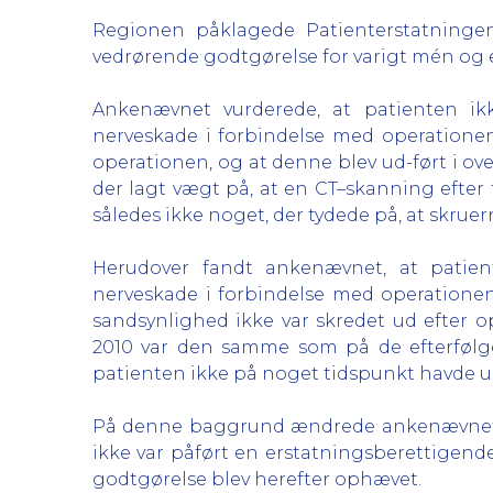
Regionen påklagede Patienterstatningen
vedrørende godtgørelse for varigt mén og e
Ankenævnet vurderede, at patienten ik
nerveskade i forbindelse med operationen
operationen, og at denne blev ud-ført i ov
der lagt vægt på, at en CT–skanning efter f
således ikke noget, der tydede på, at skru
Herudover fandt ankenævnet, at patien
nerveskade i forbindelse med operationen
sandsynlighed ikke var skredet ud efter o
2010 var den samme som på de efterfølge
patienten ikke på noget tidspunkt havde u
På denne baggrund ændrede ankenævnet Pa
ikke var påført en erstatningsberettigen
godtgørelse blev herefter ophævet.