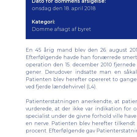
Dato for dommens afsigelse:
onsdag den 18. april 2018
Kategori:
Domme afsagt af byret
En 45 årig mand blev den 26. august 201
Efterfølgende havde han forværrede smer
operation den 15. december 2010 fjerned
gener. Derudover indsatte man en såkal
Patienten blev herefter opereret to gange
ved fjerde lændehvirvel (L4).
Patienterstatningen anerkendte, at patie
vurderede, at der ikke var indikation fo
specialist under de givne forhold ville have
en nerve. Patienten blev herefter tilkendt
procent. Efterfølgende gav Patienterstatni