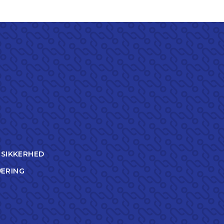
TSIKKERHED
ÆRING