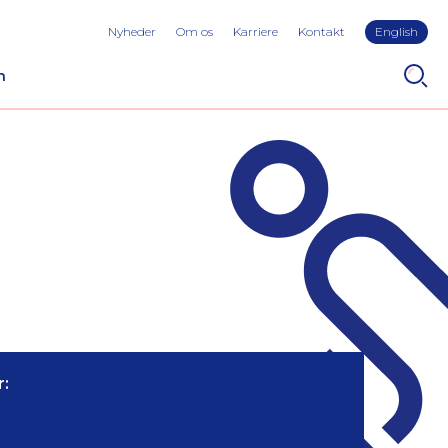
Nyheder
Om os
Karriere
Kontakt
English
n
: