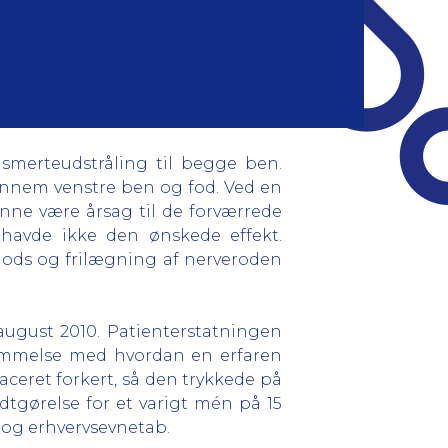
smerteudstråling til begge ben.
nnem venstre ben og fod. Ved en
ne være årsag til de forværrede
 havde ikke den ønskede effekt.
lods og frilægning af nerveroden
august 2010. Patienterstatningen
stemmelse med hvordan en erfaren
laceret forkert, så den trykkede på
dtgørelse for et varigt mén på 15
 og erhvervsevnetab.