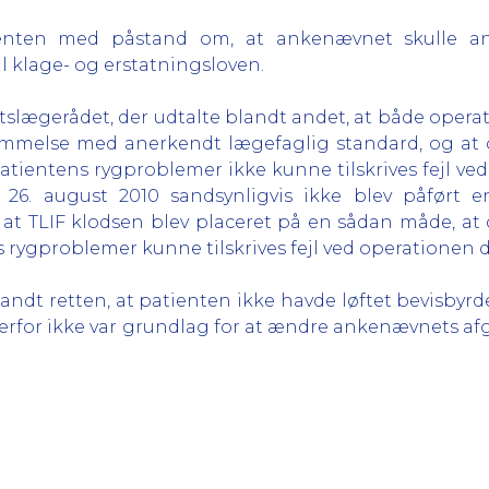
ienten med påstand om, at ankenævnet skulle an
l klage- og erstatningsloven.
tslægerådet, der udtalte blandt andet, at både opera
temmelse med anerkendt lægefaglig standard, og at 
atientens rygproblemer ikke kunne tilskrives fejl ved
26. august 2010 sandsynligvis ikke blev påført e
, at TLIF klodsen blev placeret på en sådan måde, at
 rygproblemer kunne tilskrives fejl ved operationen d
ndt retten, at patienten ikke havde løftet bevisbyrde
derfor ikke var grundlag for at ændre ankenævnets af