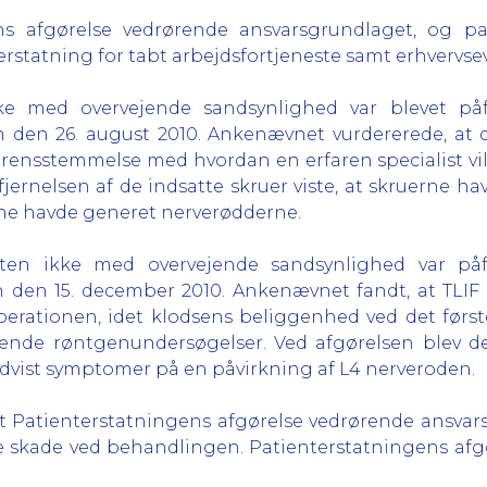
s afgørelse vedrørende ansvarsgrundlaget, og pa
rstatning for tabt arbejdsfortjeneste samt erhvervse
ke med overvejende sandsynlighed var blevet påf
 den 26. august 2010. Ankenævnet vurdererede, at de
erensstemmelse med hvordan en erfaren specialist vill
jernelsen af de indsatte skruer viste, at skruerne ha
erne havde generet nerverødderne.
ten ikke med overvejende sandsynlighed var påf
 den 15. december 2010. Ankenævnet fandt, at TLIF
perationen, idet klodsens beliggenhed ved det først
nde røntgenundersøgelser. Ved afgørelsen blev de
dvist symptomer på en påvirkning af L4 nerveroden.
tienterstatningens afgørelse vedrørende ansvarsg
de skade ved behandlingen. Patienterstatningens afg