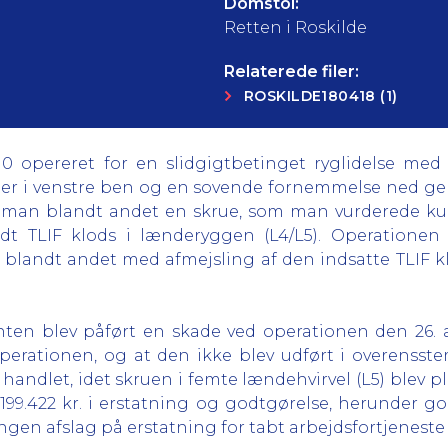
Domstol:
Retten i Roskilde
Relaterede filer:
ROSKILDE180418 (1)
0 opereret for en slidgigtbetinget ryglidelse med 
ter i venstre ben og en sovende fornemmelse ned ge
e man blandt andet en skrue, som man vurderede kun
dt TLIF klods i lænderyggen (L4/L5). Operationen
 blandt andet med afmejsling af den indsatte TLIF k
nten blev påført en skade ved operationen den 26. 
r operationen, og at den ikke blev udført i overens
 handlet, idet skruen i femte lændehvirvel (L5) blev p
 199.422 kr. i erstatning og godtgørelse, herunder go
ngen afslag på erstatning for tabt arbejdsfortjeneste