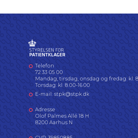
Telefon
72 33 05 00
Mandag, tirsdag, onsdag og fredag: kl. 8
Torsdag: kl. 8.00-16.00
E-mail: stpk@stpk.dk
Adresse
Olof Palmes Allé 18 H
8200 Aarhus N
CVR: 39850885