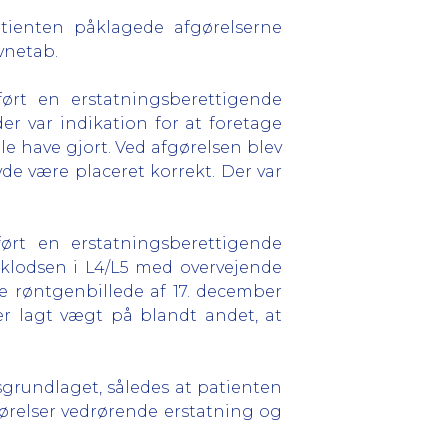
tienten påklagede afgørelserne
vnetab.
ørt en erstatningsberettigende
r var indikation for at foretage
e have gjort. Ved afgørelsen blev
vde være placeret korrekt. Der var
ørt en erstatningsberettigende
 klodsen i L4/L5 med overvejende
e røntgenbillede af 17. december
r lagt vægt på blandt andet, at
rundlaget, således at patienten
ørelser vedrørende erstatning og