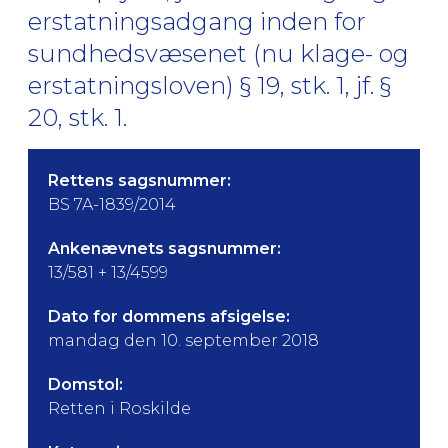
erstatningsadgang inden for
sundhedsvæsenet (nu klage- og
erstatningsloven) § 19, stk. 1, jf. §
20, stk. 1.
Rettens sagsnummer:
BS 7A-1839/2014
Ankenævnets sagsnummer:
13/581 + 13/4599
Dato for dommens afsigelse:
mandag den 10. september 2018
Domstol:
Retten i Roskilde