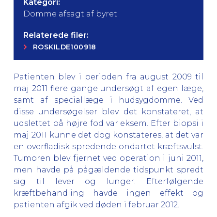
Kategori:
Domme afsagt af byret
Relaterede filer:
ROSKILDE100918
Patienten blev i perioden fra august 2009 til
maj 2011 flere gange undersøgt af egen læge,
samt af speciallæge i hudsygdomme. Ved
disse undersøgelser blev det konstateret, at
udslettet på højre fod var eksem. Efter biopsi i
maj 2011 kunne det dog konstateres, at det var
en overfladisk spredende ondartet kræftsvulst.
Tumoren blev fjernet ved operation i juni 2011,
men havde på pågældende tidspunkt spredt
sig til lever og lunger. Efterfølgende
kræftbehandling havde ingen effekt og
patienten afgik ved døden i februar 2012.