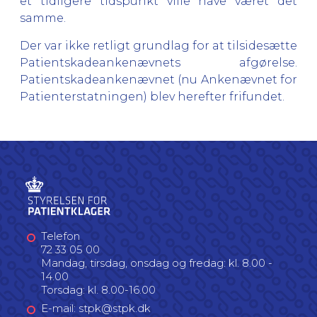
et tidligere tidspunkt ville have været det
samme.
Der var ikke retligt grundlag for at tilsidesætte
Patientskadeankenævnets afgørelse.
Patientskadeankenævnet (nu Ankenævnet for
Patienterstatningen) blev herefter frifundet.
Telefon
72 33 05 00
Mandag, tirsdag, onsdag og fredag: kl. 8.00 -
14.00
Torsdag: kl. 8.00-16.00
E-mail: stpk@stpk.dk