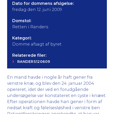
Dato for dommens afsigelse:
fredag den 12. juni 2009
Domstol:
Retten i Randers
Kategori:
Domme afsagt af byret
Relaterede filer:
RANDERS120609
En mand havde i nogle år haft gener fra
venstre knæ, og blev den 24. januar 2004
opereret, idet der ved en forudgående
undersøgelse var konstateret en cyste i knæet.
Efter operationen havde han gener i form af
nedsat kraft og følelsesløshed i venstre ben.
Patientforsikringen anerkendte, at han var