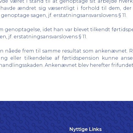
de været i stand til at genoptage sit arbejde hverk
 havde ændret sig væsentligt i forhold til dem, de
t genoptage sagen, jf. erstatningsansvarslovens § 11.
enoptagelse, idet han var blevet tilkendt førtidsp
, jf. erstatningsansvarslovens § 11.
n nåede frem til samme resultat som ankenævnet. Ret
g eller tilkendelse af førtidspension kunne anses
ehandlingsskaden. Ankenævnet blev herefter frifundet
Nyttige Links