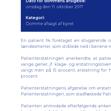
Dato for dommens afsigelse:
onsdag den 11. oktober 2017
Kategori:
Domme afsagt af byret
En patient fik foretaget en stivgørende
lændesmerter, som strålede ned i benene m
Patienterstatningen anerkendte, at pati
varige gener, jf. klage- og erstatningsloven
varigt mén på 15 procent, erstatning for 
procent.
Patienterstatningens afgørelse om erstatn
Patienterstatningen, som stadfæstede Pati
Patienten anmodede efterfølgende anken