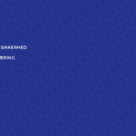
TSIKKERHED
ÆRING