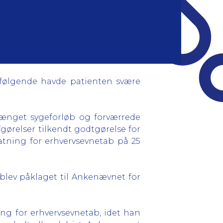
rfølgende havde patienten svære
længet sygeforløb og forværrede
afgørelser tilkendt godtgørelse for
tatning for erhvervsevnetab på 25
blev påklaget til Ankenævnet for
g for erhvervsevnetab, idet han