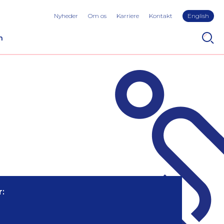
Nyheder
Om os
Karriere
Kontakt
English
n
: