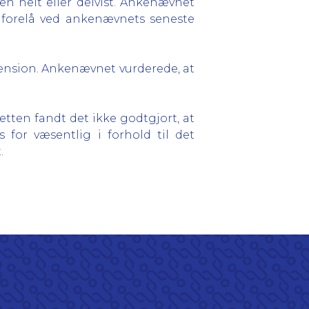
en helt eller delvist. Ankenævnet
r forelå ved ankenævnets seneste
ension. Ankenævnet vurderede, at
ten fandt det ikke godtgjort, at
 for væsentlig i forhold til det
.