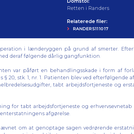
Domstol:
Retten i Randers
Relaterede filer:
RANDERS111017
 operation i lænderyggen på grund af smerter. Efte
ed deraf følgende dårlig gangfunktion.
enten var påført en behandlingsskade i form af for
s § 20, stk. 1, nr. 1. Patienten blev ved efterfølgende 
helbredelsesudgifter, tabt arbejdsfortjeneste og ers
ing for tabt arbejdsfortjeneste og erhvervsevnetab 
enterstatningens afgørelse.
ævnet om at genoptage sagen vedrørende erstatnin