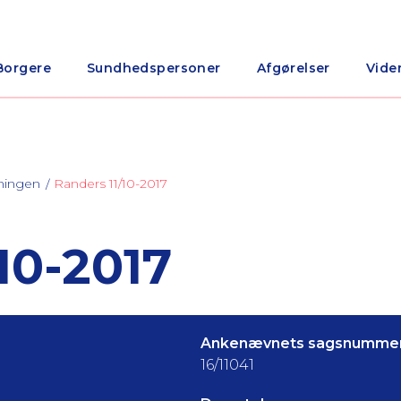
Borgere
Sundhedspersoner
Afgørelser
Vide
ningen
Randers 11/10-2017
10-2017
Ankenævnets sagsnummer
16/11041