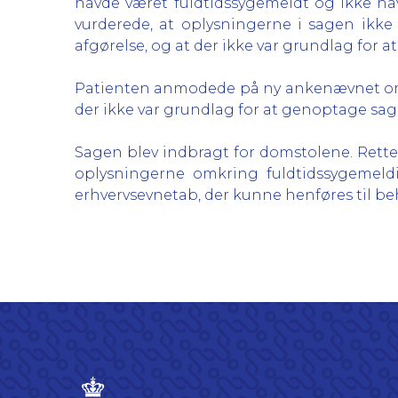
havde været fuldtidssygemeldt og ikke hav
vurderede, at oplysningerne i sagen ikke
afgørelse, og at der ikke var grundlag for a
Patienten anmodede på ny ankenævnet om g
der ikke var grundlag for at genoptage sagen
Sagen blev indbragt for domstolene. Rette
oplysningerne omkring fuldtidssygemeldin
erhvervsevnetab, der kunne henføres til b