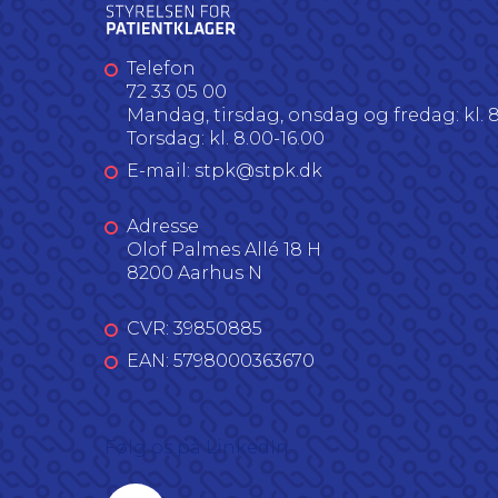
Telefon
72 33 05 00
Mandag, tirsdag, onsdag og fredag: kl. 8
Torsdag: kl. 8.00-16.00
E-mail: stpk@stpk.dk
Adresse
Olof Palmes Allé 18 H
8200 Aarhus N
CVR: 39850885
EAN: 5798000363670
Følg os på LinkedIn
Linkedin profil