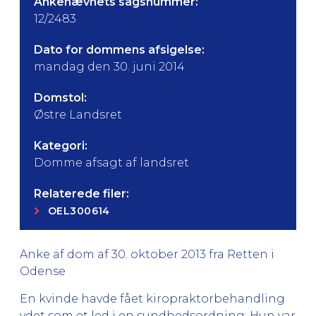
Ankenævnets sagsnummer:
12/2483
Dato for dommens afsigelse:
mandag den 30. juni 2014
Domstol:
Østre Landsret
Kategori:
Domme afsagt af landsret
Relaterede filer:
OEL300614
Anke af dom af 30. oktober 2013 fra Retten i
Odense
En kvinde havde fået kiropraktorbehandling
ydet som et led i en sundhedsordning. Hun var