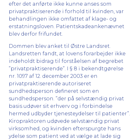
efter det anførte ikke kunne anses som
privatpraktiserende i forhold til kvinden, var
behandlingen ikke omfattet af klage- og
erstatningsloven. Patientskadeankenævnet
blev derfor frifundet.
Dommen blev anket til Østre Landsret.
Landsretten fandt, at lovens forarbejder ikke
indeholdt bidrag til forståelsen af begrebet
”privatpraktiserende”. I § 8 i bekendtgørelse
nr. 1097 af 12. december 2003 er en
privatpraktiserende autoriseret
sundhedsperson defineret som en
sundhedsperson. ”der på selvstændig privat
basis udøver sit erhverv og i forbindelse
hermed udbyder tjenesteydelser til patienter”.
Kiropraktoren udøvede selvstændig privat
virksomhed, og kvinden efterspurgte hans
ydelse som patient ved at vælge at lade sig