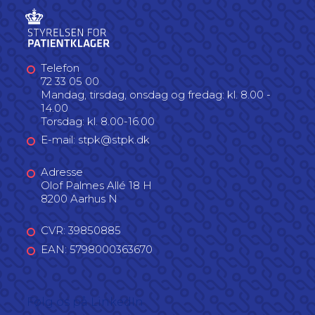
Telefon
72 33 05 00
Mandag, tirsdag, onsdag og fredag: kl. 8.00 -
14.00
Torsdag: kl. 8.00-16.00
E-mail: stpk@stpk.dk
Adresse
Olof Palmes Allé 18 H
8200 Aarhus N
CVR: 39850885
EAN: 5798000363670
Følg os på LinkedIn