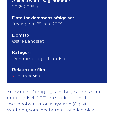
Ankenævnets sagsnummer:
2005-00-999
Dato for dommens afsigelse:
fredag den 29. maj 2009
Domstol:
Østre Landsret
Kategori:
Domme afsagt af landsret
Relaterede filer:
OEL290509
En kvinde pådrog sig som følge af kejsersnit
under fødsel i 2002 en skade i form af
pseudoobstruktion af tyktarm (Ogilvis
syndrom), som medførte, at kvinden blev