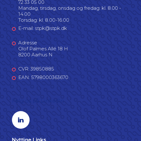
72 33 05 00
Mandag, tirsdag, onsdag og fredag: kl. 8.00 -
14.00
Torsdag: kl. 8.00-16.00
E-mail: stpk@stpk.dk
Adresse
Olof Palmes Allé 18 H
8200 Aarhus N
CVR: 39850885
EAN: 5798000363670
Følg os på LinkedIn
Linkedin profil
Nyttige Links