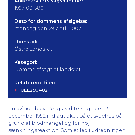
Ankenævnets sagsnummer:
1997-00-580
Dato for dommens afsigelse:
mandag den 29. april 2002
Domstol:
Østre Landsret
Kategori:
Domme afsagt af landsret
Relaterede filer:
OEL290402
En kvinde blev i 35. graviditetsuge den 30.
december 1992 indlagt akut på et sygehus på
grund af blodmangel og for høj
sænkningsreaktion. Som et led i udredningen