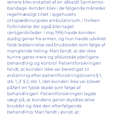
senere blev erstattet af en såkaldt Sarmiento-
bandage. Kvinden blev i de følgende måneder
regelmæssigt tilset i sygehusets
ortopædkirurgiske ambulatorium, i hvilken
forbindelse der også blev taget
røntgenbilleder. I maj 1996 havde kvinden
stadig gener fra armen, og hun havde udviklet
falsk leddannelse ved brudstedet som følge af
manglende heling. Man fandt, at der ikke
kunne gøres mere og afsluttede yderligere
behandling og kontrol. Patientforsikringen
fandt, at kvinden ikke var berettiget til
erstatning efter patientforsikringslovens § 1,
stk. 1, jf. § 2, stk. 1, idet kvinden ikke var blevet
påført en fysisk skade som følge af
behandlingen. Patientforsikringen lagde
vægt på, at kvindens gener skyldtes selve
bruddet og ikke den efterfølgende
behandling. Man fandt i øvrigt, at