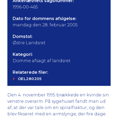
Ankenævnets sagsnummer:
1996-00-465
Dato for dommens afsigelse:
mandag den 28. februar 2005
Domstol:
Østre Landsret
Kategori:
Domme afsagt af landsret
Relaterede filer:
OEL280205
Den 4. november 1995 brækkede en kvinde sin
venstre overarm. På sygehuset fandt man ud
af, at der var tale om en spiralfraktur, og den
blev fikseret med en armslynge, der fire dage