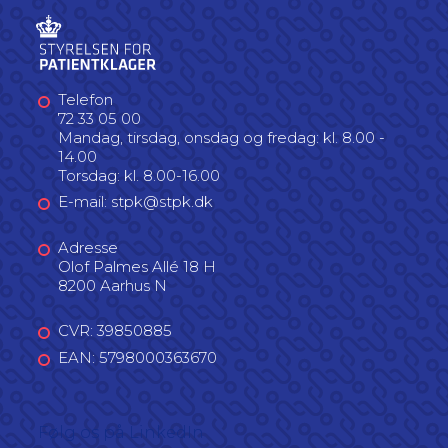
Telefon
72 33 05 00
Mandag, tirsdag, onsdag og fredag: kl. 8.00 -
14.00
Torsdag: kl. 8.00-16.00
E-mail: stpk@stpk.dk
Adresse
Olof Palmes Allé 18 H
8200 Aarhus N
CVR: 39850885
EAN: 5798000363670
Følg os på LinkedIn