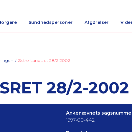
Borgere
Sundhedspersoner
Afgørelser
Vide
ningen
Østre Landsret 28/2-2002
SRET 28/2-2002
Ankenævnets sagsnummer
1997-00-442