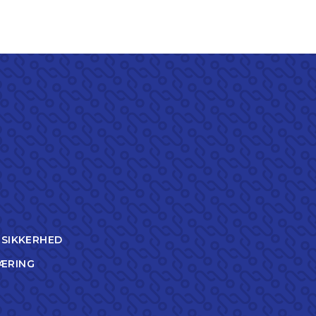
TSIKKERHED
ÆRING