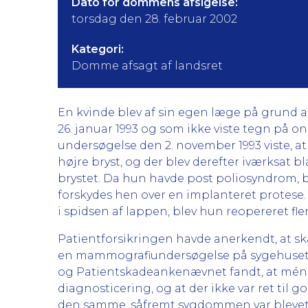
Dato for dommens afsigelse:
torsdag den 28. februar 2002
Kategori:
Domme afsagt af landsret
En kvinde blev af sin egen læge på grund a
26. januar 1993 og som ikke viste tegn på o
undersøgelse den 2. november 1993 viste, a
højre bryst, og der blev derefter iværksat b
brystet. Da hun havde post poliosyndrom, b
forskydes hen over en implanteret protese. 
i spidsen af lappen, blev hun reopereret f
Patientforsikringen havde anerkendt, at ska
en mammografiundersøgelse på sygehuset de
og Patientskadeankenævnet fandt, at ménet 
diagnosticering, og at der ikke var ret til
den samme, såfremt sygdommen var blevet r