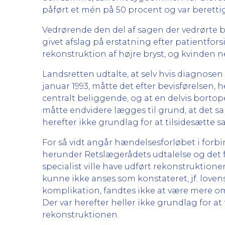
påført et mén på 50 procent og var berettig
Vedrørende den del af sagen der vedrørte
givet afslag på erstatning efter patientfor
rekonstruktion af højre bryst, og kvinden 
Landsretten udtalte, at selv hvis diagnosen
januar 1993, måtte det efter bevisførelsen,
centralt beliggende, og at en delvis bortop
måtte endvidere lægges til grund, at det 
herefter ikke grundlag for at tilsidesætte 
For så vidt angår hændelsesforløbet i forbi
herunder Retslægerådets udtalelse og det f
specialist ville have udført rekonstruktionen 
kunne ikke anses som konstateret, jf. lovens
komplikation, fandtes ikke at være mere omfa
Der var herefter heller ikke grundlag for 
rekonstruktionen.