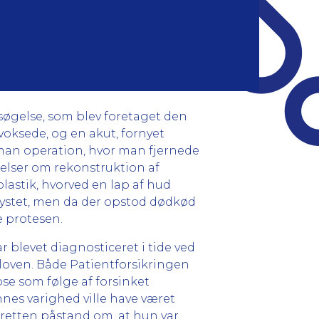
søgelse, som blev foretaget den
voksede, og en akut, fornyet
 man operation, hvor man fjernede
ftelser om rekonstruktion af
lastik, hvorved en lap af hud
brystet, men da der opstod dødkød
e protesen.
r blevet diagnosticeret i tide ved
loven. Både Patientforsikringen
se som følge af forsinket
nnes varighed ville have været
retten påstand om, at hun var