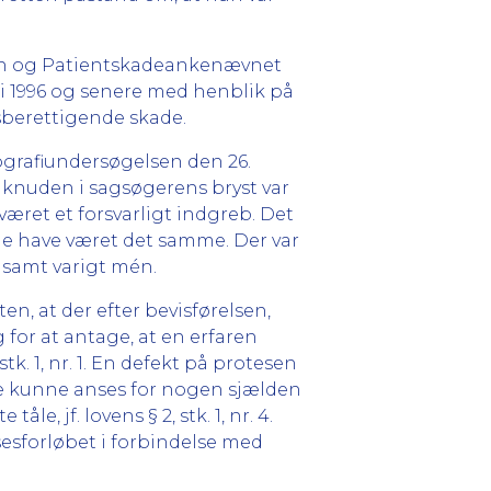
gen og Patientskadeankenævnet
uni 1996 og senere med henblik på
sberettigende skade.
mografiundersøgelsen den 26.
t knuden i sagsøgerens bryst var
været et forsvarligt indgreb. Det
le have været det samme. Der var
 samt varigt mén.
n, at der efter bevisførelsen,
for at antage, at en erfaren
tk. 1, nr. 1. En defekt på protesen
ikke kunne anses for nogen sjælden
 jf. lovens § 2, stk. 1, nr. 4.
sesforløbet i forbindelse med