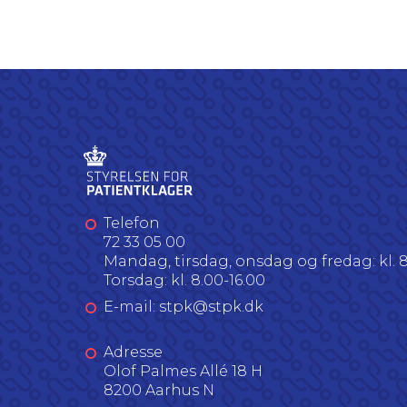
Telefon
72 33 05 00
Mandag, tirsdag, onsdag og fredag: kl. 8
Torsdag: kl. 8.00-16.00
E-mail: stpk@stpk.dk
Adresse
Olof Palmes Allé 18 H
8200 Aarhus N