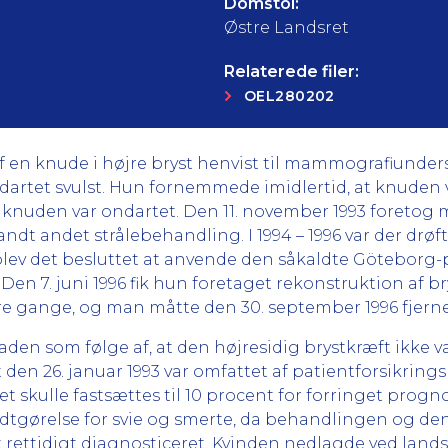
Domstol:
Østre Landsret
Relaterede filer:
OEL280202
f en knude i højre bryst henvist til mammografiunder
ndartet svulst. Hun fornemmede imidlertid, at knuden 
t knuden var ondartet. Den 11. november 1993 foretog
landt andet strålebehandling. I 1994 – 1996 var der drø
lev det besluttet at anvende den såkaldte Göteborg-p
Den 7. juni 1996 fik hun foretaget rekonstruktion af 
lere gange, og man måtte den 30. september 1996 fjern
den som følge af, at den højresidig brystkræft ikke va
n 26. januar 1993 var omfattet af patientforsikrings
skulle fastsættes til 10 procent for forringet progno
 godtgørelse for svie og smerte, da behandlingen og de
ettidigt diagnosticeret. Kvinden nedlagde ved lands