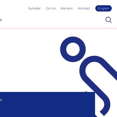
Nyheder
Om os
Karriere
Kontakt
English
n
: