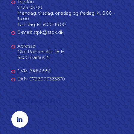
Telefon
72 33 05 00
Mandag, tirsdag, onsdag og fredag: kl. 8.00 -
14.00
Torsdag: kl. 8.00-16.00
E-mail: stpk@stpk.dk
Adresse
Olof Palmes Allé 18 H
8200 Aarhus N
CVR: 39850885
EAN: 5798000363670
Følg os på LinkedIn
Linkedin profil