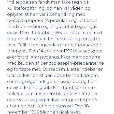
indlæggelsen fandt man ikke tegn på
kulilteforgiftning, og han var vågen og
oplyste, at han var i behandling med
benzodiazepiner (Alprazolam og Temesta)
mod depression og angstanfald og angav
dosis. Den 11. oktober 1996 ophørte man med
brugen af præparatet Temesta, og fortsatte
med Tafill, som ligeledes er et benzodiazepin-
præparat. Den 14. oktober 1996 blev sagsøger
overført til Amtssygehus, hvor man ophørte
med brugen af benzodiazepin-præparaterne
og fortsate med Qxazepam. Dette indebar en
brat reduktion af den dosis benzodiazepin,
som sagsøger tidligere havde fået og han
udviklede en psykotisk tilstand, som man
tolkede som abstinenstilstand. Efter nogle
dage viste sagsøger ikke længere tegn på
abstinenestilstand og psykose. Den 18.
november 1996 blev han udskrevet.