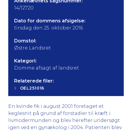
Ankenævnets sagsnummer:
14/12720
Dato for dommens afsigelse:
tirsdag den 25. oktober 2016
Domstol:
Østre Landsret
Kategori:
Domme afsagt af landsret
Relaterede filer:
OEL251016
En kvinde fik i august 2001 foretaget et
keglesnit på grund af forstadier til kræft i
livmodermunden og blev herefter undersøgt
igen ved en gynækolog i 2004. Patienten blev