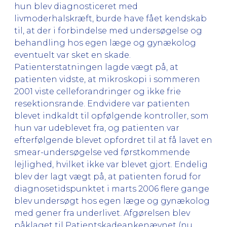
hun blev diagnosticeret med
livmoderhalskræft, burde have fået kendskab
til, at der i forbindelse med undersøgelse og
behandling hos egen læge og gynækolog
eventuelt var sket en skade.
Patienterstatningen lagde vægt på, at
patienten vidste, at mikroskopi i sommeren
2001 viste celleforandringer og ikke frie
resektionsrande. Endvidere var patienten
blevet indkaldt til opfølgende kontroller, som
hun var udeblevet fra, og patienten var
efterfølgende blevet opfordret til at få lavet en
smear-undersøgelse ved førstkommende
lejlighed, hvilket ikke var blevet gjort. Endelig
blev der lagt vægt på, at patienten forud for
diagnosetidspunktet i marts 2006 flere gange
blev undersøgt hos egen læge og gynækolog
med gener fra underlivet. Afgørelsen blev
påklaget til Patientskadeankenævnet (nu