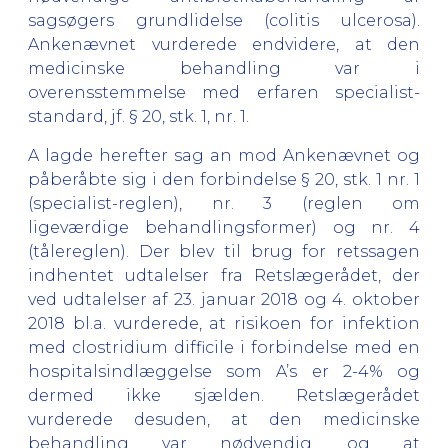
sagsøgers grundlidelse (colitis ulcerosa).
Ankenævnet vurderede endvidere, at den
medicinske behandling var i
overensstemmelse med erfaren specialist-
standard, jf. § 20, stk. 1, nr. 1.
A lagde herefter sag an mod Ankenævnet og
påberåbte sig i den forbindelse § 20, stk. 1 nr. 1
(specialist-reglen), nr. 3 (reglen om
ligeværdige behandlingsformer) og nr. 4
(tålereglen). Der blev til brug for retssagen
indhentet udtalelser fra Retslægerådet, der
ved udtalelser af 23. januar 2018 og 4. oktober
2018 bl.a. vurderede, at risikoen for infektion
med clostridium difficile i forbindelse med en
hospitalsindlæggelse som A’s er 2-4% og
dermed ikke sjælden. Retslægerådet
vurderede desuden, at den medicinske
behandling var nødvendig, og at