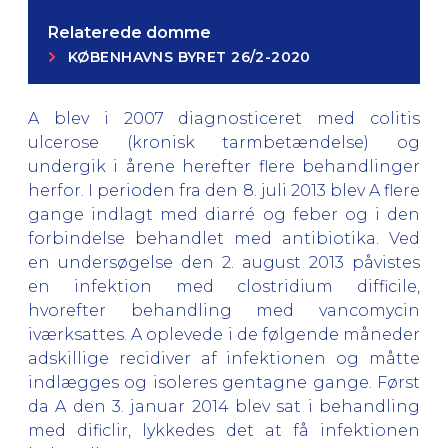
Relaterede domme
KØBENHAVNS BYRET 26/2-2020
A blev i 2007 diagnosticeret med colitis
ulcerose (kronisk tarmbetændelse) og
undergik i årene herefter flere behandlinger
herfor. I perioden fra den 8. juli 2013 blev A flere
gange indlagt med diarré og feber og i den
forbindelse behandlet med antibiotika. Ved
en undersøgelse den 2. august 2013 påvistes
en infektion med clostridium difficile,
hvorefter behandling med vancomycin
iværksattes. A oplevede i de følgende måneder
adskillige recidiver af infektionen og måtte
indlægges og isoleres gentagne gange. Først
da A den 3. januar 2014 blev sat i behandling
med dificlir, lykkedes det at få infektionen