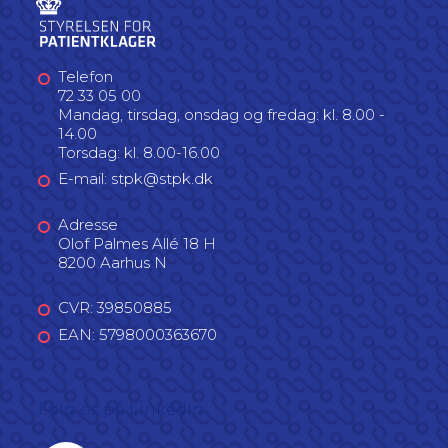
Telefon
72 33 05 00
Mandag, tirsdag, onsdag og fredag: kl. 8.00 -
14.00
Torsdag: kl. 8.00-16.00
E-mail: stpk@stpk.dk
Adresse
Olof Palmes Allé 18 H
8200 Aarhus N
CVR: 39850885
EAN: 5798000363670
Følg os på LinkedIn