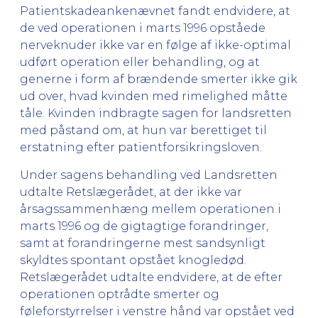
Patientskadeankenævnet fandt endvidere, at
de ved operationen i marts 1996 opståede
nerveknuder ikke var en følge af ikke-optimal
udført operation eller behandling, og at
generne i form af brændende smerter ikke gik
ud over, hvad kvinden med rimelighed måtte
tåle. Kvinden indbragte sagen for landsretten
med påstand om, at hun var berettiget til
erstatning efter patientforsikringsloven.
Under sagens behandling ved Landsretten
udtalte Retslægerådet, at der ikke var
årsagssammenhæng mellem operationen i
marts 1996 og de gigtagtige forandringer,
samt at forandringerne mest sandsynligt
skyldtes spontant opstået knogledød.
Retslægerådet udtalte endvidere, at de efter
operationen optrådte smerter og
føleforstyrrelser i venstre hånd var opstået ved