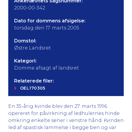
Ankenævnets sagsnummer:
2000-00-342
Dato for dommens afsigelse:
torsdag den 17. marts 2005
Domstol:
Østre Landsret
Kategori:
Domme afsagt af landsret
Relaterede filer:
OEL170305
En 35-årig kvinde blev den 27. marts 1996
opereret for påvirkning af ledhulernes hinde
omkring enkelte sener i venstre hånd. Kvinden
led af spastisk lammelse i begge ben og var