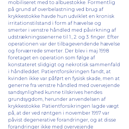
mobiliseret med to albuestokke. Formentlig
på grund af overbelastning ved brug af
krykkestokke havde hun udviklet en kronisk
irritationstilstand i form af hævelse og
smerter i venstre håndled med påvirkning af
udstrækningssenerne til 1., 2. og 3. finger. Efter
operationen var der tilbagevendende hævelse
og forværrede smerter. Der blev i maj 1998
foretaget en operation som følge af
konstateret slidgigt og nekrotisk sammenfald
i håndleddet. Patientforsikringen fandt, at
kvinden ikke var påført en fysisk skade, men at
generne fra venstre håndled med overvejende
sandsynlighed kunne tilskrives hendes
grundsygdom, herunder anvendelsen af
krykkestokke. Patientforsikringen lagde vægt
på, at der ved røntgen i november 1997 var
påvist degenerative forandringer, og at disse
forandringer ikke med overvejende