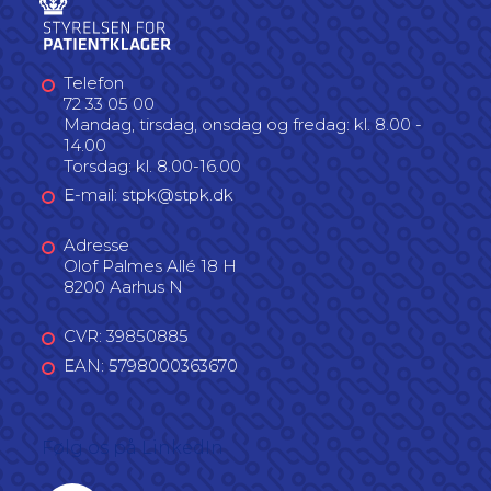
Telefon
72 33 05 00
Mandag, tirsdag, onsdag og fredag: kl. 8.00 -
14.00
Torsdag: kl. 8.00-16.00
E-mail: stpk@stpk.dk
Adresse
Olof Palmes Allé 18 H
8200 Aarhus N
CVR: 39850885
EAN: 5798000363670
Følg os på LinkedIn