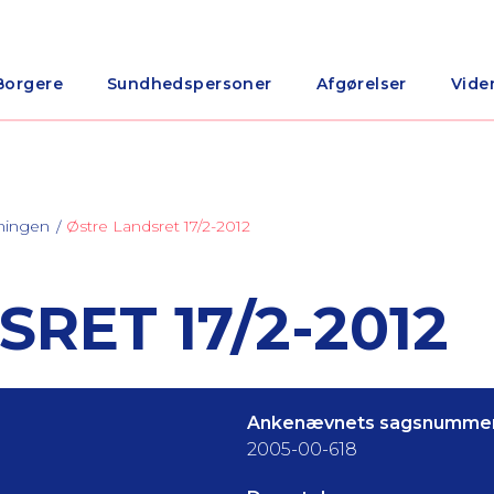
Borgere
Sundhedspersoner
Afgørelser
Vide
ningen
Østre Landsret 17/2-2012
RET 17/2-2012
Ankenævnets sagsnummer
2005-00-618