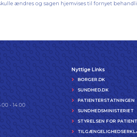
lle ændres og sagen hjemvises til fornyet behandl
Nyttige Links
BORGER.DK
SUNDHED.DK
PATIENTERSTATNINGEN
.00 - 14.00
SUNDHEDSMINISTERIET
STYRELSEN FOR PATIEN
TILGÆNGELIGHEDSERKL