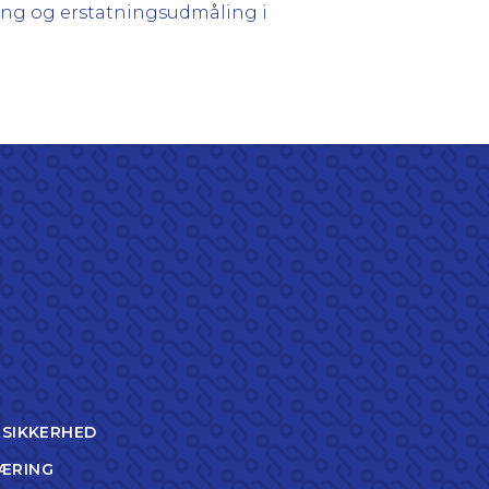
ing og erstatningsudmåling i
TSIKKERHED
ÆRING