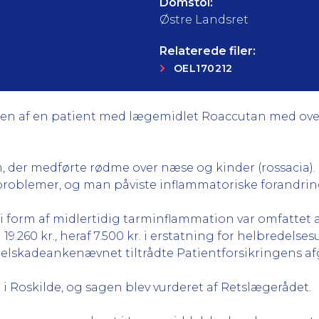
Domstol:
Østre Landsret
Relaterede filer:
OEL170212
gen af en patient med lægemidlet Roaccutan med ov
er medførte rødme over næse og kinder (rossacia). Ef
problemer, og man påviste inflammatoriske forandrin
i form af midlertidig tarminflammation var omfattet a
260 kr., heraf 7.500 kr. i erstatning for helbredelsesu
elskadeankenævnet tiltrådte Patientforsikringens af
i Roskilde, og sagen blev vurderet af Retslægerådet.