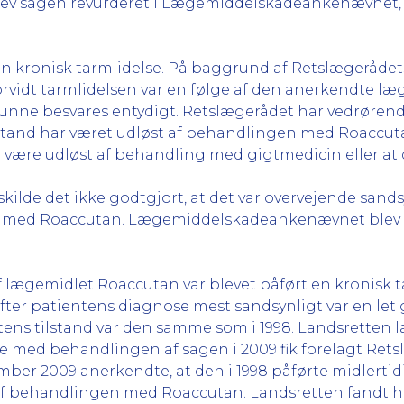
blev sagen revurderet i Lægemiddelskadeankenævnet, 
 en kronisk tarmlidelse. På baggrund af Retslægerådet
orvidt tarmlidelsen var en følge af den anerkendte læ
e kunne besvares entydigt. Retslægerådet har vedrø
ilstand har været udløst af behandlingen med Roaccut
ære udløst af behandling med gigtmedicin eller at 
skilde det ikke godtgjort, at det var overvejende sand
en med Roaccutan. Lægemiddelskadeankenævnet blev de
f lægemidlet Roaccutan var blevet påført en kronisk 
efter patientens diagnose mest sandsynligt var en le
ns tilstand var den samme som i 1998. Landsretten la
ed behandlingen af sagen i 2009 fik forelagt Retslæ
mber 2009 anerkendte, at den i 1998 påførte midlert
af behandlingen med Roaccutan. Landsretten fandt he