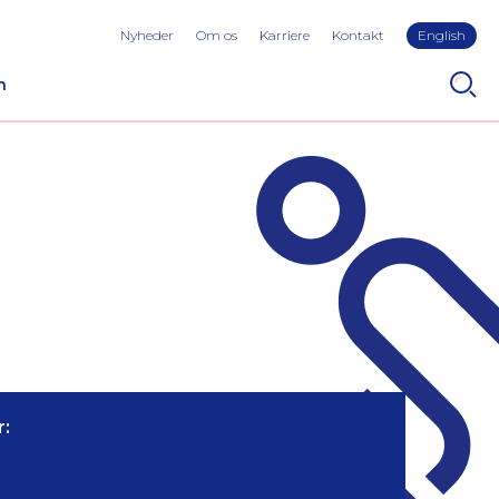
Nyheder
Om os
Karriere
Kontakt
English
n
: