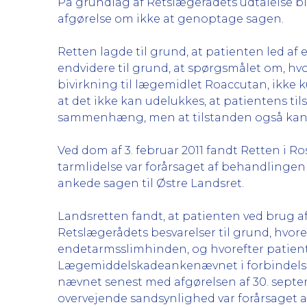
På grundlag af Retslægerådets udtalelse 
afgørelse om ikke at genoptage sagen.
Retten lagde til grund, at patienten led af
endvidere til grund, at spørgsmålet om, hv
bivirkning til lægemidlet Roaccutan, ikk
at det ikke kan udelukkes, at patientens t
sammenhæng, men at tilstanden også kan v
Ved dom af 3. februar 2011 fandt Retten i Ro
tarmlidelse var forårsaget af behandling
ankede sagen til Østre Landsret.
Landsretten fandt, at patienten ved brug a
Retslægerådets besvarelser til grund, hvor
endetarmsslimhinden, og hvorefter patiente
Lægemiddelskadeankenævnet i forbindelse m
nævnet senest med afgørelsen af 30. septe
overvejende sandsynlighed var forårsaget 