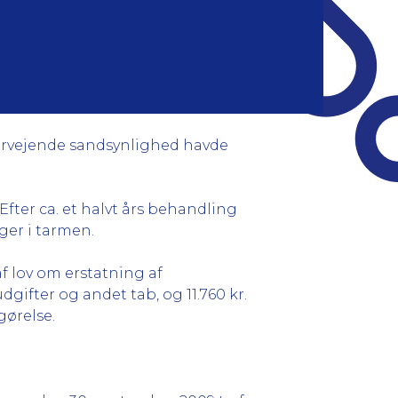
ervejende sandsynlighed havde
ter ca. et halvt års behandling
ger i tarmen.
f lov om erstatning af
dgifter og andet tab, og 11.760 kr.
gørelse.