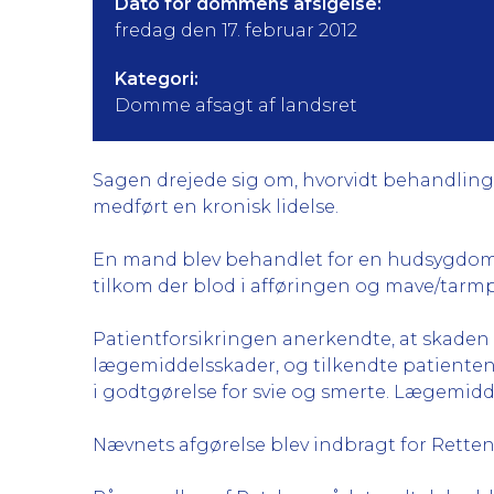
Dato for dommens afsigelse:
fredag den 17. februar 2012
Kategori:
Domme afsagt af landsret
Sagen drejede sig om, hvorvidt behandlin
medført en kronisk lidelse.
En mand blev behandlet for en hudsygdom, d
tilkom der blod i afføringen og mave/tarm
Patientforsikringen anerkendte, at skaden 
lægemiddelsskader, og tilkendte patienten 19.
i godtgørelse for svie og smerte. Lægemidd
Nævnets afgørelse blev indbragt for Retten 