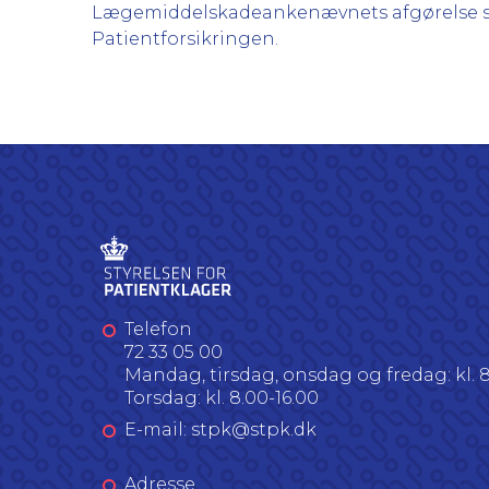
Lægemiddelskadeankenævnets afgørelse sku
Patientforsikringen.
Telefon
72 33 05 00
Mandag, tirsdag, onsdag og fredag: kl. 8
Torsdag: kl. 8.00-16.00
E-mail: stpk@stpk.dk
Adresse