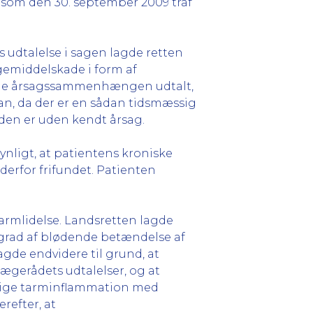
som den 30. september 2009 traf
s udtalelse i sagen lagde retten
gemiddelskade i form af
rende årsagssammenhængen udtalt,
an, da der er en sådan tidsmæssig
den er uden kendt årsag.
synligt, at patientens kroniske
rfor frifundet. Patienten
tarmlidelse. Landsretten lagde
t grad af blødende betændelse af
gde endvidere til grund, at
gerådets udtalelser, og at
idige tarminflammation med
refter, at