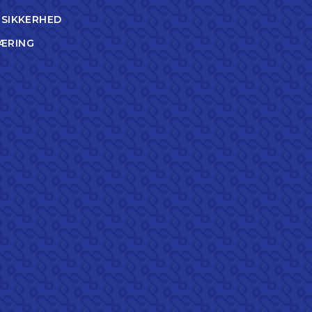
TSIKKERHED
ÆRING