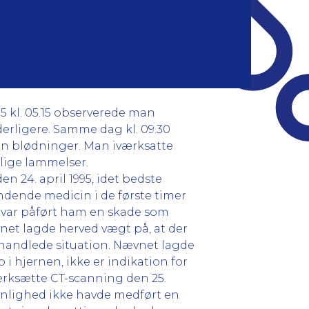
95 kl. 05.15 observerede man
erligere. Samme dag kl. 09.30
gen blødninger. Man iværksatte
lige lammelser.
n 24. april 1995, idet bedste
ndende medicin i de første timer
 var påført ham en skade som
net lagde herved vægt på, at der
mhandlede situation. Nævnet lagde
p i hjernen, ikke er indikation for
ærksætte CT-scanning den 25.
ynlighed ikke havde medført en