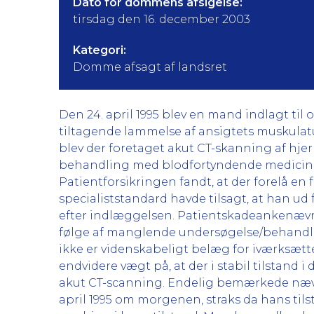
Dato for dommens afsigelse:
tirsdag den 16. december 2003
Kategori:
Domme afsagt af landsret
Den 24. april 1995 blev en mand indlagt til 
tiltagende lammelse af ansigtets muskulatu
blev der foretaget akut CT-skanning af hje
behandling med blodfortyndende medicin, h
Patientforsikringen fandt, at der forelå en
specialiststandard havde tilsagt, at han ud
efter indlæggelsen. Patientskadeankenævn
følge af manglende undersøgelse/behandlin
ikke er videnskabeligt belæg for iværksæt
endvidere vægt på, at der i stabil tilstand i
akut CT-scanning. Endelig bemærkede nævne
april 1995 om morgenen, straks da hans ti