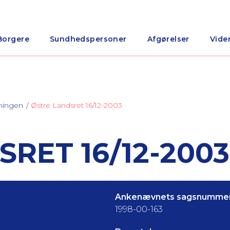
Borgere
Sundhedspersoner
Afgørelser
Vide
ningen
Østre Landsret 16/12-2003
RET 16/12-2003
Ankenævnets sagsnummer
1998-00-163