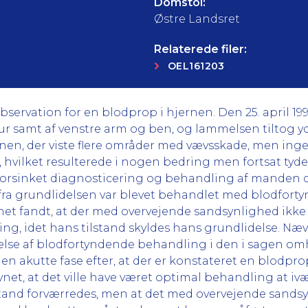
Domstol:
Østre Landsret
Relaterede filer:
OEL161203
observation for en blodprop i hjernen. Den 25. april 19
r samt af venstre arm og ben, og lammelsen tiltog yd
rnen, der viste flere områder med vævsskade, men in
vilket resulterede i nogen bedring men fortsat tyde
 forsinket diagnosticering og behandling af manden de
 fra grundlidelsen var blevet behandlet med blodforty
et fandt, at der med overvejende sandsynlighed ikke
g, idet hans tilstand skyldes hans grundlidelse. Næv
telse af blodfortyndende behandling i den i sagen o
 den akutte fase efter, at der er konstateret en blodpro
t, at det ville have været optimal behandling at iv
lstand forværredes, men at det med overvejende sands