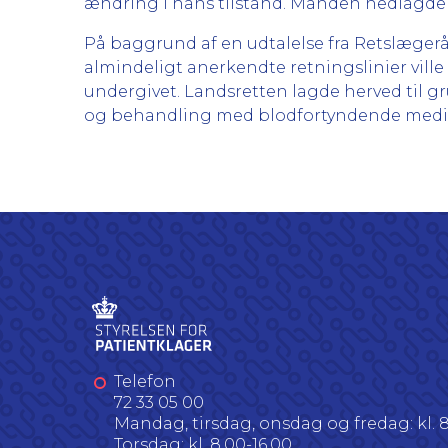
ændring i hans tilstand. Manden nedlagde 
På baggrund af en udtalelse fra Retslægerå
almindeligt anerkendte retningslinier vil
undergivet. Landsretten lagde herved til 
og behandling med blodfortyndende medicin 
Telefon
72 33 05 00
Mandag, tirsdag, onsdag og fredag: kl. 8
Torsdag: kl. 8.00-16.00