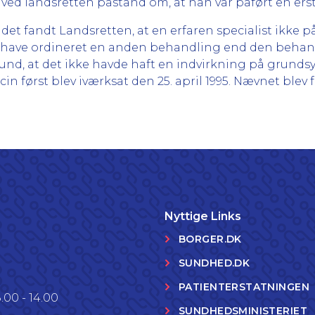
ved landsretten påstand om, at han var påført en er
det fandt Landsretten, at en erfaren specialist ikke
le have ordineret en anden behandling end den beha
grund, at det ikke havde haft en indvirkning på grun
først blev iværksat den 25. april 1995. Nævnet blev f
Nyttige Links
BORGER.DK
SUNDHED.DK
PATIENTERSTATNINGEN
.00 - 14.00
SUNDHEDSMINISTERIET