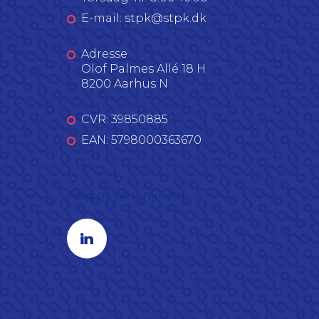
E-mail: stpk@stpk.dk
Adresse
Olof Palmes Allé 18 H
8200 Aarhus N
CVR: 39850885
EAN: 5798000363670
Følg os på LinkedIn
Linkedin profil