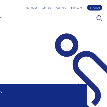
Nyheder
Om os
Karriere
Kontakt
English
n
: