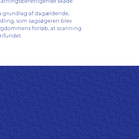
statningsberettigende skade.
 på grundlag af dagældende,
ndling, som sagsøgeren blev
dsygdommens forløb, at scanning
rifundet.