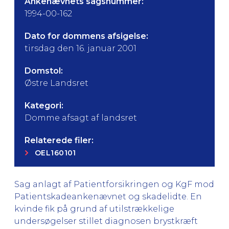
Ankenævnets sagsnummer:
1994-00-162
Dato for dommens afsigelse:
tirsdag den 16. januar 2001
Domstol:
Østre Landsret
Kategori:
Domme afsagt af landsret
Relaterede filer:
OEL160101
Sag anlagt af Patientforsikringen og KgF mod
Patientskadeankenævnet og skadelidte. En
kvinde fik på grund af utilstrækkelige
undersøgelser stillet diagnosen brystkræft