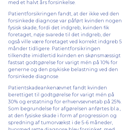
med et halvt års forsinkelse.
Patientforsikringen fandt, at der ikke ved den
forsinkede diagnose var påført kvinden nogen
fysisk skade, fordi det indgreb, kvinden fik
foretaget, nøje svarede til det indgreb, der
også ville være foretaget ved korrekt indgreb 5
månder tidligere. Patientforsikringen
tilkendte imidlertid kvinden en skønsmæssigt
fastsat godtgørelse for varigt mén på 10% for
generne og den psykiske belastning ved den
forsinkede diagnose.
Patientskadeankenævnet fandt kvinden
berettiget til godtgørelse for varigt mén på
30% og erstatning for erhvervsevnetab på 25%.
Som begrundelse for afgørelsen anførtes bl.a.,
at den fysiske skade i form af progression og
spredning af tumorvækst i de 5-6 måneder,
hvormed rette diagnose blev forsinket, med