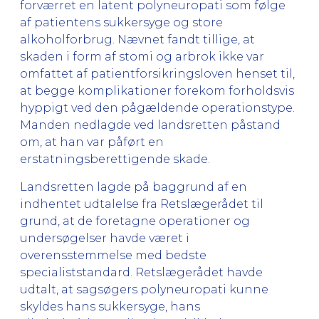
forværret en latent polyneuropati som følge
af patientens sukkersyge og store
alkoholforbrug. Nævnet fandt tillige, at
skaden i form af stomi og arbrok ikke var
omfattet af patientforsikringsloven henset til,
at begge komplikationer forekom forholdsvis
hyppigt ved den pågældende operationstype.
Manden nedlagde ved landsretten påstand
om, at han var påført en
erstatningsberettigende skade.
Landsretten lagde på baggrund af en
indhentet udtalelse fra Retslægerådet til
grund, at de foretagne operationer og
undersøgelser havde været i
overensstemmelse med bedste
specialiststandard. Retslægerådet havde
udtalt, at sagsøgers polyneuropati kunne
skyldes hans sukkersyge, hans