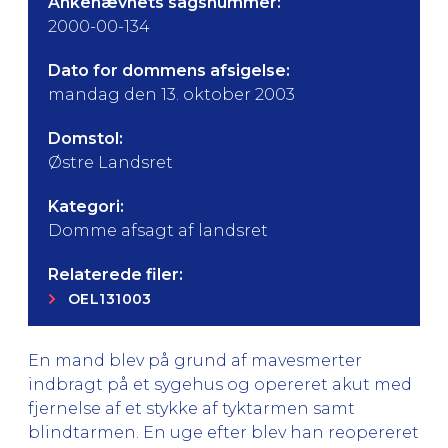
Ankenævnets sagsnummer:
2000-00-134
Dato for dommens afsigelse:
mandag den 13. oktober 2003
Domstol:
Østre Landsret
Kategori:
Domme afsagt af landsret
Relaterede filer:
OEL131003
En mand blev på grund af mavesmerter
indbragt på et sygehus og opereret akut med
fjernelse af et stykke af tyktarmen samt
blindtarmen. En uge efter blev han reopereret