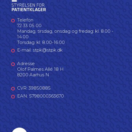
Telefon
72 33 05 00
Mandag, tirsdag, onsdag og fredag: kl. 8.00 -
14.00
Torsdag: kl. 8.00-16.00
E-mail: stpk@stpk.dk
Adresse
Olof Palmes Allé 18 H
8200 Aarhus N
CVR: 39850885
EAN: 5798000363670
Følg os på LinkedIn
Linkedin profil