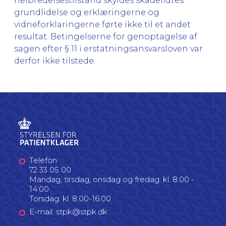
helbredelsestilstand skyldes skadelidtes
grundlidelse og erklæringerne og
vidneforklaringerne førte ikke til et andet
resultat. Betingelserne for genoptagelse af
sagen efter § 11 i erstatningsansvarsloven var
derfor ikke tilstede.
Telefon
72 33 05 00
Mandag, tirsdag, onsdag og fredag: kl. 8.00 -
14.00
Torsdag: kl. 8.00-16.00
E-mail: stpk@stpk.dk