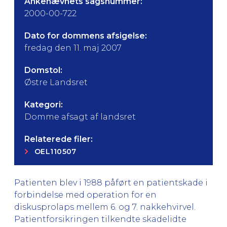
Ankenævnets sagsnummer:
2000-00-722
Dato for dommens afsigelse:
fredag den 11. maj 2007
Domstol:
Østre Landsret
Kategori:
Domme afsagt af landsret
Relaterede filer:
OEL110507
Patienten blev i 1988 påført en patientskade i
forbindelse med operation for en
diskusprolaps mellem 6. og 7. nakkehvirvel.
Patientforsikringen tilkendte skadelidte