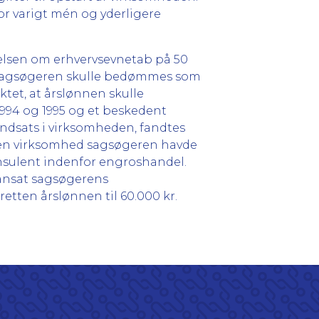
or varigt mén og yderligere
relsen om erhvervsevnetab på 50
 at sagsøgeren skulle bedømmes som
tet, at årslønnen skulle
1994 og 1995 og et beskedent
indsats i virksomheden, fandtes
 den virksomhed sagsøgeren havde
nsulent indenfor engroshandel.
 ansat sagsøgerens
retten årslønnen til 60.000 kr.