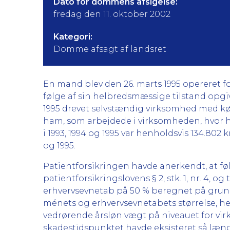
Dato for dommens afsigelse:
fredag den 11. oktober 2002
Kategori:
Domme afsagt af landsret
En mand blev den 26. marts 1995 opereret f
følge af sin helbredsmæssige tilstand opgive
1995 drevet selvstændig virksomhed med køb
ham, som arbejdede i virksomheden, hvor 
i 1993, 1994 og 1995 var henholdsvis 134.802 kr
og 1995.
Patientforsikringen havde anerkendt, at fø
patientforsikringslovens § 2, stk. 1, nr. 4, 
erhvervsevnetab på 50 % beregnet på grund
ménets og erhvervsevnetabets størrelse, h
vedrørende årsløn vægt på niveauet for vi
skadestidspunktet havde eksisteret så længe,