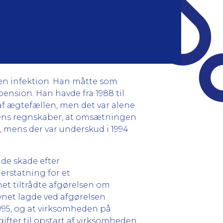
 en infektion. Han måtte som
pension. Han havde fra 1988 til
af ægtefællen, men det var alene
dens regnskaber, at omsætningen
kr., mens der var underskud i 1994
nde skade efter
 erstatning for et
et tiltrådte afgørelsen om
vnet lagde ved afgørelsen
995, og at virksomheden på
ifter til opstart af virksomheden.