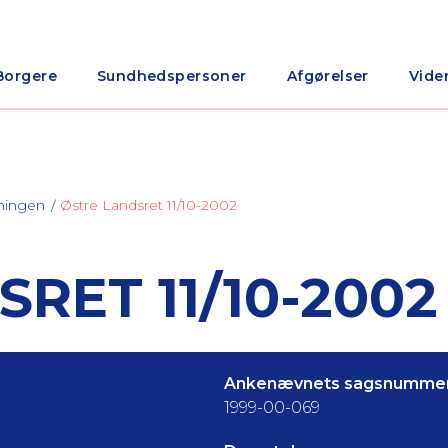
Borgere
Sundhedspersoner
Afgørelser
Vide
ningen
Østre Landsret 11/10-2002
RET 11/10-2002
Ankenævnets sagsnummer
1999-00-069