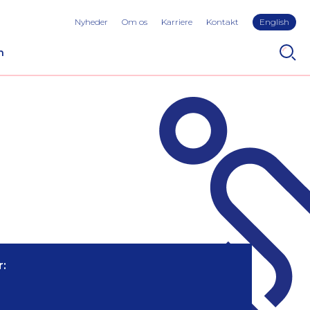
Nyheder
Om os
Karriere
Kontakt
English
n
: