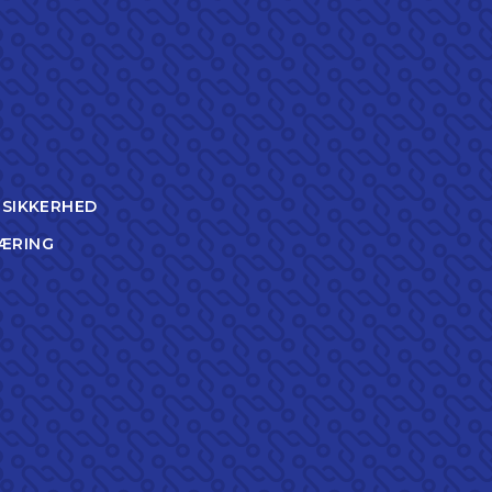
TSIKKERHED
ÆRING