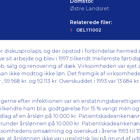
Domstol:
Østre Landsret
Relaterede filer:
OEL111002
or diskusprolaps, og der opstod i forbindelse hermed
 sit arbejde og blev i 1997 tilkendt mellemste førtids
, salg og renovering af dæk. Virksomheden var ejet 
han ikke modtog ikke løn. Det fremgik af virksomhe
., 59.968 kr. og 92.113 kr. Overskuddet i 1993 var 13.684 
lgerne efter infektionen var en erstatningsberettige
og tilkendte ham bl.a. godtgørelse for 15 % varigt mén og
lag af en årsløn på 10.000 kr. Patientskadeankenævn
erunder årslønnen på 10.000 kr. Patientskadeankenæ
rksomhedens omsætning og overskud i årene 1993 til 1
 at årslønnen ikke var urealistisk lav på grund af udg