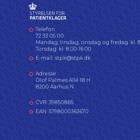
Telefon
72 33 05 00
Mandag, tirsdag, onsdag og fredag: kl. 8
Torsdag: kl. 8.00-16.00
E-mail: stpk@stpk.dk
Adresse
Olof Palmes Allé 18 H
8200 Aarhus N
CVR: 39850885
EAN: 5798000363670
Følg os på LinkedIn