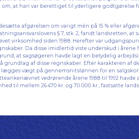
, at han var berettiget til yderligere godtgørelse f
sidesætte afgørelsen om varigt mén på 15 % eller afgø
tatningsansvarslovens § 7, stk. 2, fandt landsretten,
evet virksomhed siden 1988. Herefter var udgangspunk
nskaber. Da disse imidlertid viste underskud i årene 
 grund, at sagsøgeren havde lagt en betydelig arbejds
på grundlag af disse regnskaber. Efter karakteren af
nne lægges vægt på gennemsnitslønnen for en salgsko
skatteankenævnet vedrørende årene 1988 til 1992 havde
d til mellem 26.470 kr. og 70.000 kr., fastsatte lands