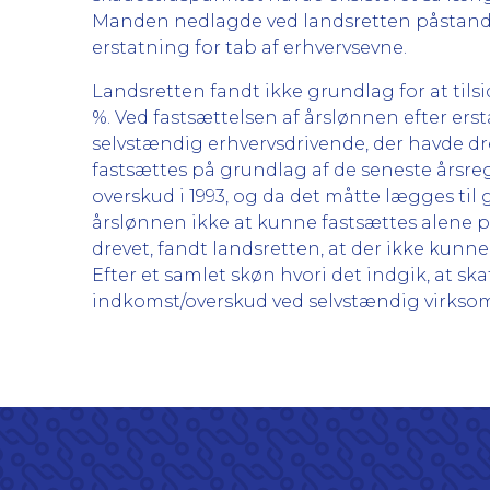
Manden nedlagde ved landsretten påstand om
erstatning for tab af erhvervsevne.
Landsretten fandt ikke grundlag for at til
%. Ved fastsættelsen af årslønnen efter ers
selvstændig erhvervsdrivende, der havde dr
fastsættes på grundlag af de seneste årsreg
overskud i 1993, og da det måtte lægges til
årslønnen ikke at kunne fastsættes alene 
drevet, fandt landsretten, at der ikke ku
Efter et samlet skøn hvori det indgik, at 
indkomst/overskud ved selvstændig virksomhe