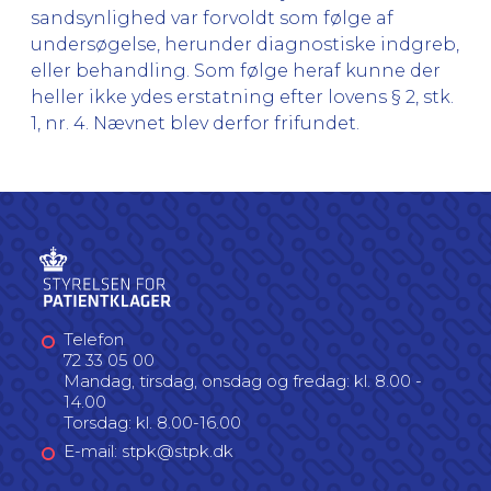
sandsynlighed var forvoldt som følge af
undersøgelse, herunder diagnostiske indgreb,
eller behandling. Som følge heraf kunne der
heller ikke ydes erstatning efter lovens § 2, stk.
1, nr. 4. Nævnet blev derfor frifundet.
Telefon
72 33 05 00
Mandag, tirsdag, onsdag og fredag: kl. 8.00 -
14.00
Torsdag: kl. 8.00-16.00
E-mail: stpk@stpk.dk