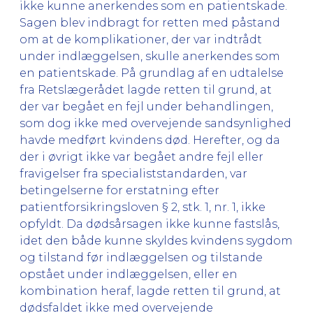
ikke kunne anerkendes som en patientskade.
Sagen blev indbragt for retten med påstand
om at de komplikationer, der var indtrådt
under indlæggelsen, skulle anerkendes som
en patientskade. På grundlag af en udtalelse
fra Retslægerådet lagde retten til grund, at
der var begået en fejl under behandlingen,
som dog ikke med overvejende sandsynlighed
havde medført kvindens død. Herefter, og da
der i øvrigt ikke var begået andre fejl eller
fravigelser fra specialiststandarden, var
betingelserne for erstatning efter
patientforsikringsloven § 2, stk. 1, nr. 1, ikke
opfyldt. Da dødsårsagen ikke kunne fastslås,
idet den både kunne skyldes kvindens sygdom
og tilstand før indlæggelsen og tilstande
opstået under indlæggelsen, eller en
kombination heraf, lagde retten til grund, at
dødsfaldet ikke med overvejende