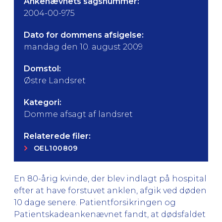
Ankenævnets sagsnummer:
2004-00-975
Dato for dommens afsigelse:
mandag den 10. august 2009
Domstol:
Østre Landsret
Kategori:
Domme afsagt af landsret
Relaterede filer:
OEL100809
En 80-årig kvinde, der blev indlagt på hospital
efter at have forstuvet anklen, afgik ved døden
10 dage senere. Patientforsikringen og
Patientskadeankenævnet fandt, at dødsfaldet