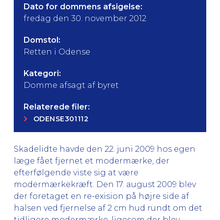
Dato for dommens afsigelse:
fredag den 30. november 2012
Domstol:
Retten i Odense
Kategori:
Domme afsagt af byret
Relaterede filer:
ODENSE301112
Skadelidte havde den 22. juni 2009 hos egen
læge fået fjernet et modermærke, der
efterfølgende viste sig at være
modermærkekræft. Den 17. august 2009 blev
der foretaget en re-exision på højre side af
halsen ved fjernelse af 2 cm hud rundt om det
tidligere modermærke, ligesom der blev