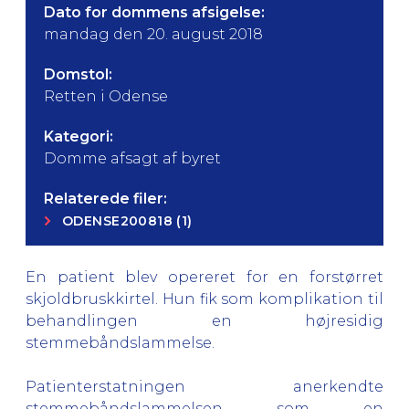
Dato for dommens afsigelse:
mandag den 20. august 2018
Domstol:
Retten i Odense
Kategori:
Domme afsagt af byret
Relaterede filer:
ODENSE200818 (1)
En patient blev opereret for en forstørret
skjoldbruskkirtel. Hun fik som komplikation til
behandlingen en højresidig
stemmebåndslammelse.
Patienterstatningen anerkendte
stemmebåndslammelsen som en