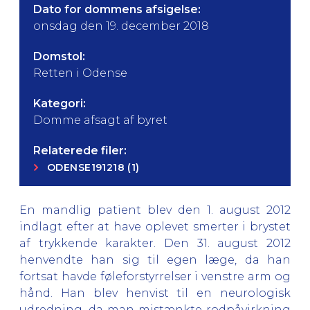
Dato for dommens afsigelse:
onsdag den 19. december 2018
Domstol:
Retten i Odense
Kategori:
Domme afsagt af byret
Relaterede filer:
ODENSE191218 (1)
En mandlig patient blev den 1. august 2012
indlagt efter at have oplevet smerter i brystet
af trykkende karakter. Den 31. august 2012
henvendte han sig til egen læge, da han
fortsat havde føleforstyrrelser i venstre arm og
hånd. Han blev henvist til en neurologisk
udredning, da man mistænkte rodpåvirkning