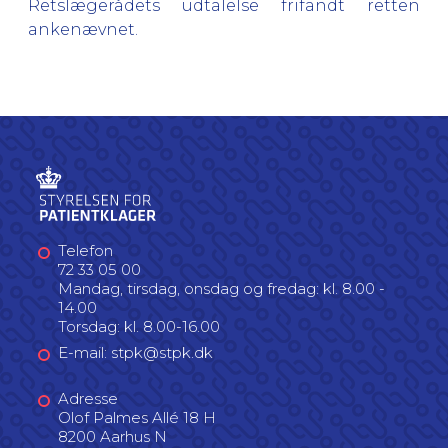
Retslægerådets udtalelse frifandt retten
ankenævnet.
Telefon
72 33 05 00
Mandag, tirsdag, onsdag og fredag: kl. 8.00 -
14.00
Torsdag: kl. 8.00-16.00
E-mail: stpk@stpk.dk
Adresse
Olof Palmes Allé 18 H
8200 Aarhus N