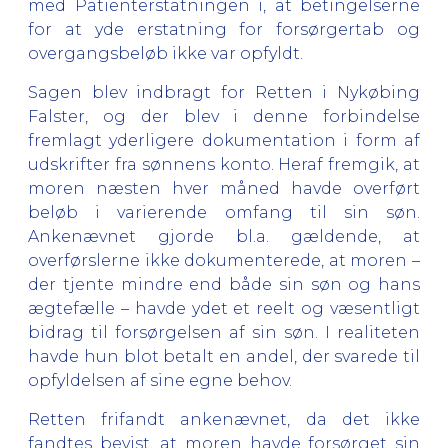
med Patienterstatningen i, at betingelserne
for at yde erstatning for forsørgertab og
overgangsbeløb ikke var opfyldt.
Sagen blev indbragt for Retten i Nykøbing
Falster, og der blev i denne forbindelse
fremlagt yderligere dokumentation i form af
udskrifter fra sønnens konto. Heraf fremgik, at
moren næsten hver måned havde overført
beløb i varierende omfang til sin søn.
Ankenævnet gjorde bl.a. gældende, at
overførslerne ikke dokumenterede, at moren –
der tjente mindre end både sin søn og hans
ægtefælle – havde ydet et reelt og væsentligt
bidrag til forsørgelsen af sin søn. I realiteten
havde hun blot betalt en andel, der svarede til
opfyldelsen af sine egne behov.
Retten frifandt ankenævnet, da det ikke
fandtes bevist, at moren havde forsørget sin