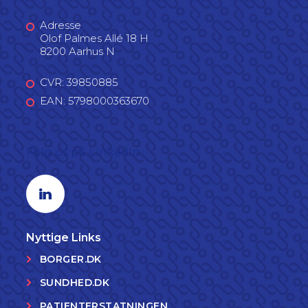
Adresse
Olof Palmes Allé 18 H
8200 Aarhus N
CVR: 39850885
EAN: 5798000363670
Følg os på LinkedIn
Linkedin profil
Nyttige Links
BORGER.DK
SUNDHED.DK
PATIENTERSTATNINGEN