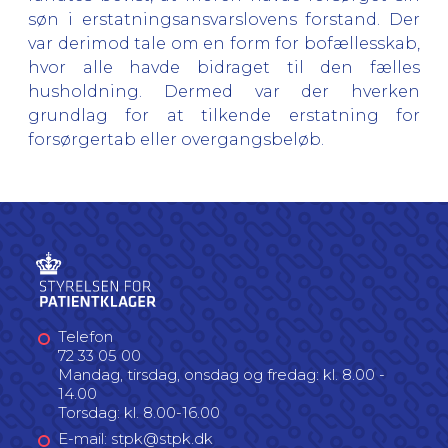
søn i erstatningsansvarslovens forstand. Der
var derimod tale om en form for bofællesskab,
hvor alle havde bidraget til den fælles
husholdning. Dermed var der hverken
grundlag for at tilkende erstatning for
forsørgertab eller overgangsbeløb.
Telefon
72 33 05 00
Mandag, tirsdag, onsdag og fredag: kl. 8.00 -
14.00
Torsdag: kl. 8.00-16.00
E-mail: stpk@stpk.dk