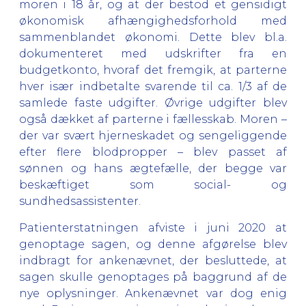
moren i 18 år, og at der bestod et gensidigt
økonomisk afhængighedsforhold med
sammenblandet økonomi. Dette blev bl.a.
dokumenteret med udskrifter fra en
budgetkonto, hvoraf det fremgik, at parterne
hver især indbetalte svarende til ca. 1/3 af de
samlede faste udgifter. Øvrige udgifter blev
også dækket af parterne i fællesskab. Moren –
der var svært hjerneskadet og sengeliggende
efter flere blodpropper – blev passet af
sønnen og hans ægtefælle, der begge var
beskæftiget som social- og
sundhedsassistenter.
Patienterstatningen afviste i juni 2020 at
genoptage sagen, og denne afgørelse blev
indbragt for ankenævnet, der besluttede, at
sagen skulle genoptages på baggrund af de
nye oplysninger. Ankenævnet var dog enig