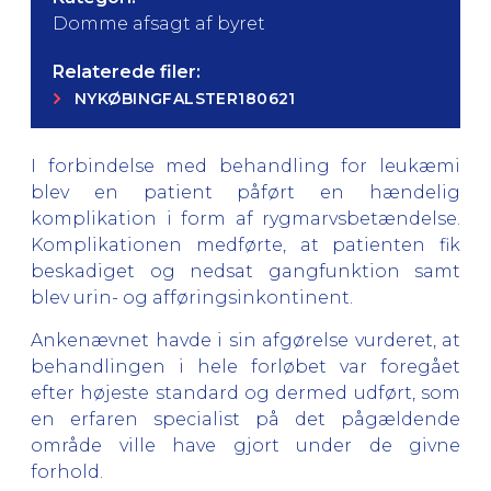
Domme afsagt af byret
Relaterede filer:
NYKØBINGFALSTER180621
I forbindelse med behandling for leukæmi
blev en patient påført en hændelig
komplikation i form af rygmarvsbetændelse.
Komplikationen medførte, at patienten fik
beskadiget og nedsat gangfunktion samt
blev urin- og afføringsinkontinent.
Ankenævnet havde i sin afgørelse vurderet, at
behandlingen i hele forløbet var foregået
efter højeste standard og dermed udført, som
en erfaren specialist på det pågældende
område ville have gjort under de givne
forhold.