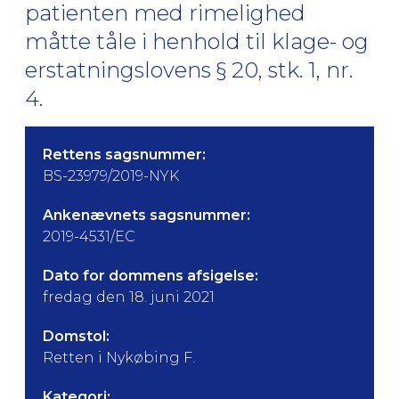
patienten med rimelighed
måtte tåle i henhold til klage- og
erstatningslovens § 20, stk. 1, nr.
4.
Rettens sagsnummer:
BS-23979/2019-NYK
Ankenævnets sagsnummer:
2019-4531/EC
Dato for dommens afsigelse:
fredag den 18. juni 2021
Domstol:
Retten i Nykøbing F.
Kategori: