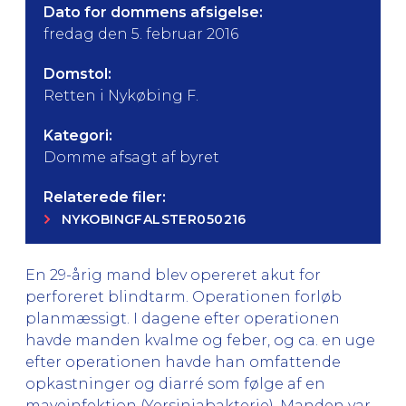
Dato for dommens afsigelse:
fredag den 5. februar 2016
Domstol:
Retten i Nykøbing F.
Kategori:
Domme afsagt af byret
Relaterede filer:
NYKOBINGFALSTER050216
En 29-årig mand blev opereret akut for
perforeret blindtarm. Operationen forløb
planmæssigt. I dagene efter operationen
havde manden kvalme og feber, og ca. en uge
efter operationen havde han omfattende
opkastninger og diarré som følge af en
maveinfektion (Yersiniabakterie). Manden var