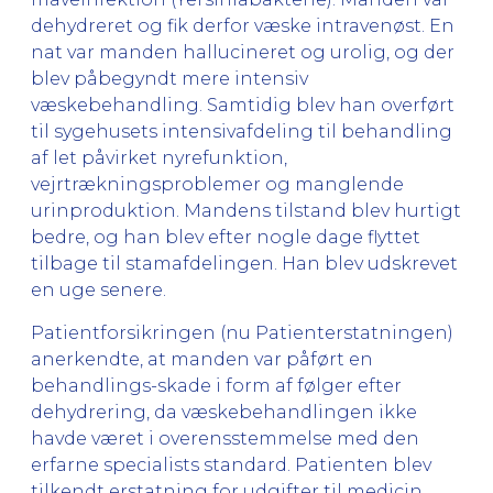
dehydreret og fik derfor væske intravenøst. En
nat var manden hallucineret og urolig, og der
blev påbegyndt mere intensiv
væskebehandling. Samtidig blev han overført
til sygehusets intensivafdeling til behandling
af let påvirket nyrefunktion,
vejrtrækningsproblemer og manglende
urinproduktion. Mandens tilstand blev hurtigt
bedre, og han blev efter nogle dage flyttet
tilbage til stamafdelingen. Han blev udskrevet
en uge senere.
Patientforsikringen (nu Patienterstatningen)
anerkendte, at manden var påført en
behandlings-skade i form af følger efter
dehydrering, da væskebehandlingen ikke
havde været i overensstemmelse med den
erfarne specialists standard. Patienten blev
tilkendt erstatning for udgifter til medicin,