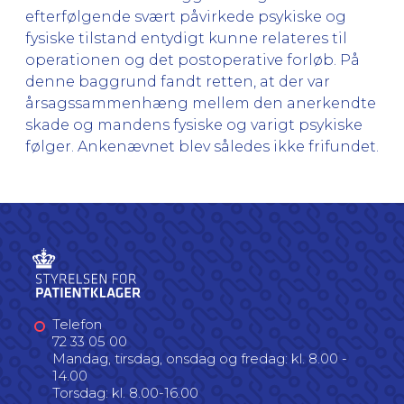
efterfølgende svært påvirkede psykiske og
fysiske tilstand entydigt kunne relateres til
operationen og det postoperative forløb. På
denne baggrund fandt retten, at der var
årsagssammenhæng mellem den anerkendte
skade og mandens fysiske og varigt psykiske
følger. Ankenævnet blev således ikke frifundet.
Telefon
72 33 05 00
Mandag, tirsdag, onsdag og fredag: kl. 8.00 -
14.00
Torsdag: kl. 8.00-16.00