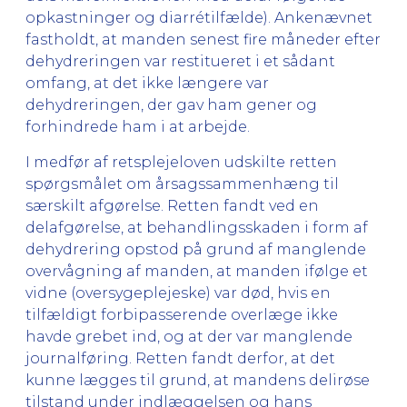
opkastninger og diarrétilfælde). Ankenævnet
fastholdt, at manden senest fire måneder efter
dehydreringen var restitueret i et sådant
omfang, at det ikke længere var
dehydreringen, der gav ham gener og
forhindrede ham i at arbejde.
I medfør af retsplejeloven udskilte retten
spørgsmålet om årsagssammenhæng til
særskilt afgørelse. Retten fandt ved en
delafgørelse, at behandlingsskaden i form af
dehydrering opstod på grund af manglende
overvågning af manden, at manden ifølge et
vidne (oversygeplejeske) var død, hvis en
tilfældigt forbipasserende overlæge ikke
havde grebet ind, og at der var manglende
journalføring. Retten fandt derfor, at det
kunne lægges til grund, at mandens delirøse
tilstand under indlæggelsen og hans