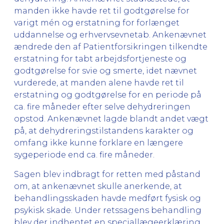
manden ikke havde ret til godtgørelse for
varigt mén og erstatning for forlænget
uddannelse og erhvervsevnetab. Ankenævnet
ændrede den af Patientforsikringen tilkendte
erstatning for tabt arbejdsfortjeneste og
godtgørelse for svie og smerte, idet nævnet
vurderede, at manden alene havde ret til
erstatning og godtgørelse for en periode på
ca. fire måneder efter selve dehydreringen
opstod. Ankenævnet lagde blandt andet vægt
på, at dehydreringstilstandens karakter og
omfang ikke kunne forklare en længere
sygeperiode end ca. fire måneder.
Sagen blev indbragt for retten med påstand
om, at ankenævnet skulle anerkende, at
behandlingsskaden havde medført fysisk og
psykisk skade. Under retssagens behandling
blev der indhentet en speciallægeerklæring