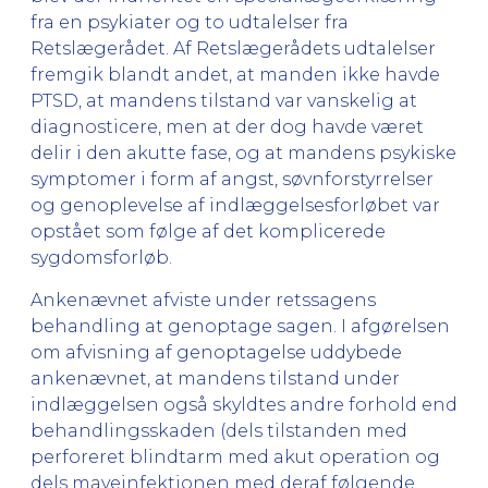
fra en psykiater og to udtalelser fra
Retslægerådet. Af Retslægerådets udtalelser
fremgik blandt andet, at manden ikke havde
PTSD, at mandens tilstand var vanskelig at
diagnosticere, men at der dog havde været
delir i den akutte fase, og at mandens psykiske
symptomer i form af angst, søvnforstyrrelser
og genoplevelse af indlæggelsesforløbet var
opstået som følge af det komplicerede
sygdomsforløb.
Ankenævnet afviste under retssagens
behandling at genoptage sagen. I afgørelsen
om afvisning af genoptagelse uddybede
ankenævnet, at mandens tilstand under
indlæggelsen også skyldtes andre forhold end
behandlingsskaden (dels tilstanden med
perforeret blindtarm med akut operation og
dels maveinfektionen med deraf følgende