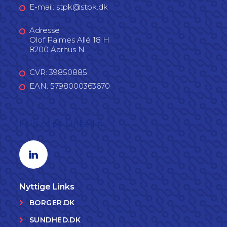
E-mail: stpk@stpk.dk
Adresse
Olof Palmes Allé 18 H
8200 Aarhus N
CVR: 39850885
EAN: 5798000363670
Følg os på LinkedIn
Linkedin profil
Nyttige Links
BORGER.DK
SUNDHED.DK