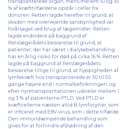
transplanterede organ, mens mellem 10 og 35
% af kræfttilfældene opstår i celler fra
donoren. Retten lagde herefter til grund, at
skaden med overvejende sandsynlighed var
forårsaget ved brug af lægemidler. Retten
lagde endvidere på baggrund af
Retslægerådets besvarelse til grund, at
patienter, der har været i dialysebehandling
har en årlig risiko for død på cirka 16 %. Retten
lagde på baggrund af Retslægerådets
besvarelse tillige til grund, at hyppigheden af
lymfekræft hos transplanterede er 30 til 50
gange højere end i normalbefolkningen, og
efter nyretransplantationen udvikler mellem 1
og 3 % af patienterne PTLD. Ved PTLD er
kræftcellerne næsten altid B-lymfocytter, som
er inficeret med EBV-virus, som i dette tilfælde.
Den immundæmpende behandling som
gives for at forhindre afstødning af den