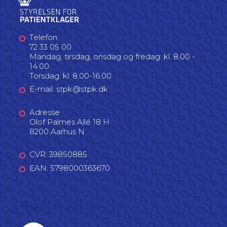
Telefon
72 33 05 00
Mandag, tirsdag, onsdag og fredag: kl. 8.00 -
14.00
Torsdag: kl. 8.00-16.00
E-mail: stpk@stpk.dk
Adresse
Olof Palmes Allé 18 H
8200 Aarhus N
CVR: 39850885
EAN: 5798000363670
Følg os på LinkedIn
Linkedin profil