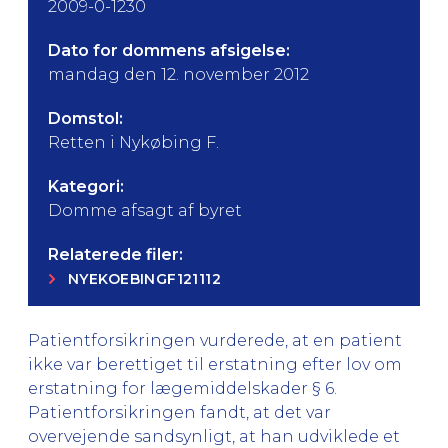
2009-0-1230
Dato for dommens afsigelse:
mandag den 12. november 2012
Domstol:
Retten i Nykøbing F.
Kategori:
Domme afsagt af byret
Relaterede filer:
NYEKOEBINGF121112
Patientforsikringen vurderede, at en patient
ikke var berettiget til erstatning efter lov om
erstatning for lægemiddelskader § 6.
Patientforsikringen fandt, at det var
overvejende sandsynligt, at han udviklede et