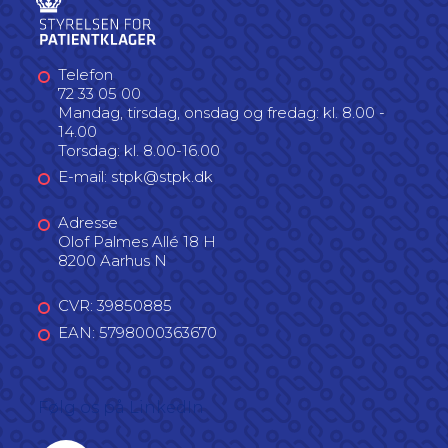
Telefon
72 33 05 00
Mandag, tirsdag, onsdag og fredag: kl. 8.00 -
14.00
Torsdag: kl. 8.00-16.00
E-mail: stpk@stpk.dk
Adresse
Olof Palmes Allé 18 H
8200 Aarhus N
CVR: 39850885
EAN: 5798000363670
Følg os på LinkedIn