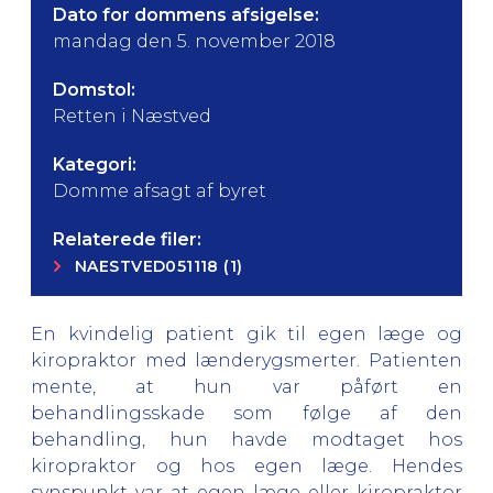
Dato for dommens afsigelse:
mandag den 5. november 2018
Domstol:
Retten i Næstved
Kategori:
Domme afsagt af byret
Relaterede filer:
NAESTVED051118 (1)
En kvindelig patient gik til egen læge og
kiropraktor med lænderygsmerter. Patienten
mente, at hun var påført en
behandlingsskade som følge af den
behandling, hun havde modtaget hos
kiropraktor og hos egen læge. Hendes
synspunkt var at egen læge eller kiropraktor