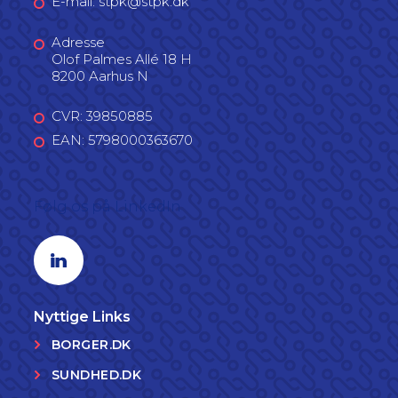
E-mail: stpk@stpk.dk
Adresse
Olof Palmes Allé 18 H
8200 Aarhus N
CVR: 39850885
EAN: 5798000363670
Følg os på LinkedIn
Linkedin profil
Nyttige Links
BORGER.DK
SUNDHED.DK