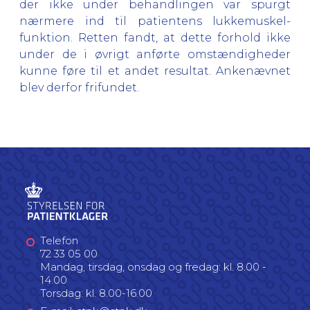
der ikke under behandlingen var spurgt
nærmere ind til patientens lukkemuskel-
funktion. Retten fandt, at dette forhold ikke
under de i øvrigt anførte omstændigheder
kunne føre til et andet resultat. Ankenævnet
blev derfor frifundet.
Telefon
72 33 05 00
Mandag, tirsdag, onsdag og fredag: kl. 8.00 -
14.00
Torsdag: kl. 8.00-16.00