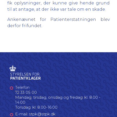
fik oplysninger, der kunne give hende grund
til at antage, at der ikke var tale om en skade.
Ankenævnet for Patienterstatningen blev
derfor frifundet.
Telefon
72 33 05 00
Mandag, tirsdag, onsdag og fredag: kl. 8.00 -
14.00
Torsdag: kl. 8.00-16.00
E-mail: stpk@stpk.dk