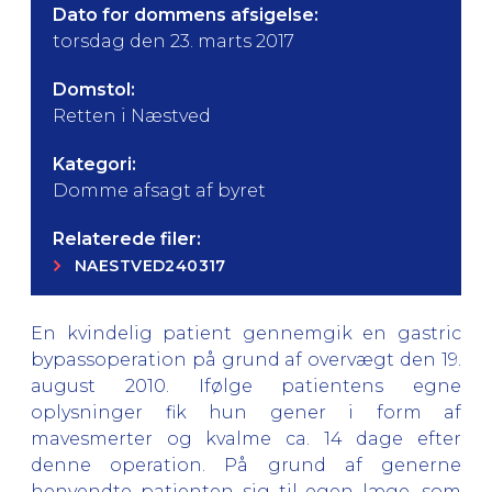
Dato for dommens afsigelse:
torsdag den 23. marts 2017
Domstol:
Retten i Næstved
Kategori:
Domme afsagt af byret
Relaterede filer:
NAESTVED240317
En kvindelig patient gennemgik en gastric
bypassoperation på grund af overvægt den 19.
august 2010. Ifølge patientens egne
oplysninger fik hun gener i form af
mavesmerter og kvalme ca. 14 dage efter
denne operation. På grund af generne
henvendte patienten sig til egen læge, som