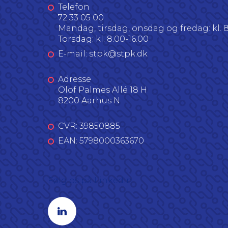
Telefon
72 33 05 00
Mandag, tirsdag, onsdag og fredag: kl. 8
Torsdag: kl. 8.00-16.00
E-mail: stpk@stpk.dk
Adresse
Olof Palmes Allé 18 H
8200 Aarhus N
CVR: 39850885
EAN: 5798000363670
Følg os på LinkedIn
Linkedin profil