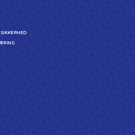
TSIKKERHED
ÆRING