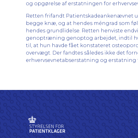
og opgørelse af erstatningen for erhvervse
Retten frifandt Patientskadeankenævnet un
begge knæ, og at hendes méngrad som følge
hendes grundlidelse. Retten henviste endvi
genoptræning genoptog arbejdet, indtil hu
til, at hun havde fået konstateret osteopor
overvægt. Der fandtes således ikke det for
erhvervsevnetabserstatning og erstatning f