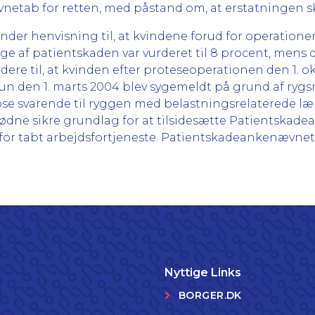
vnetab for retten, med påstand om, at erstatningen sk
der henvisning til, at kvindene forud for operatione
 af patientskaden var vurderet til 8 procent, mens 
dere til, at kvinden efter proteseoperationen den 1. 
n den 1. marts 2004 blev sygemeldt på grund af rygs
ose svarende til ryggen med belastningsrelaterede læ
nødne sikre grundlag for at tilsidesætte Patientska
or tabt arbejdsfortjeneste. Patientskadeankenævnet b
Nyttige Links
BORGER.DK