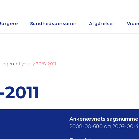
Borgere
Sundhedspersoner
Afgørelser
Vide
ningen
Lyngby 30/8-2011
-2011
Ankenævnets sagsnummer
2008-00-680 og 2009-00-