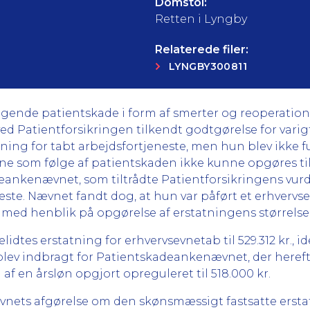
Domstol:
Retten i Lyngby
Relaterede filer:
LYNGBY300811
igende patientskade i form af smerter og reoperation
 ved Patientforsikringen tilkendt godtgørelse for varig
ing for tabt arbejdsfortjeneste, men hun blev ikke fu
ne som følge af patientskaden ikke kunne opgøres til 
eankenævnet, som tiltrådte Patientforsikringens vu
este. Nævnet fandt dog, at hun var påført et erhvervs
n med henblik på opgørelse af erstatningens størrelse
lidtes erstatning for erhvervsevnetab til 529.312 kr.,
e blev indbragt for Patientskadeankenævnet, der hereft
af en årsløn opgjort opreguleret til 518.000 kr.
ets afgørelse om den skønsmæssigt fastsatte erstat