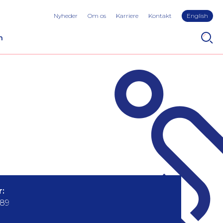
Nyheder
Om os
Karriere
Kontakt
English
n
:
489