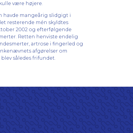
ulle være højere.
n havde mangeårig slidgigt i
det resterende mén skyldtes
oktober 2002 og efterfølgende
merter. Retten henviste endelig
ndesmerter, artrose i fingerled og
deankenævnets afgørelser om
lev således frifundet.