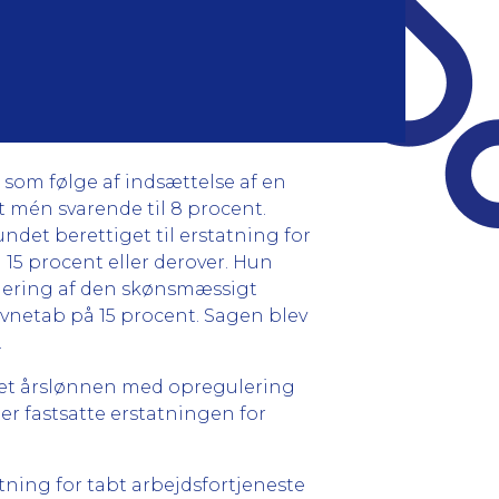
 som følge af indsættelse af en
t mén svarende til 8 procent.
ndet berettiget til erstatning for
15 procent eller derover. Hun
rdering af den skønsmæssigt
evnetab på 15 procent. Sagen blev
.
 idet årslønnen med opregulering
er fastsatte erstatningen for
ning for tabt arbejdsfortjeneste