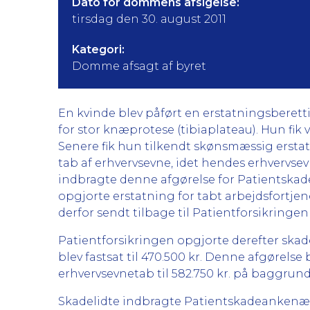
Dato for dommens afsigelse:
tirsdag den 30. august 2011
Kategori:
Domme afsagt af byret
En kvinde blev påført en erstatningsberett
for stor knæprotese (tibiaplateau). Hun fik
Senere fik hun tilkendt skønsmæssig erstatn
tab af erhvervsevne, idet hendes erhvervsev
indbragte denne afgørelse for Patientskad
opgjorte erstatning for tabt arbejdsfortjen
derfor sendt tilbage til Patientforsikringe
Patientforsikringen opgjorte derefter skade
blev fastsat til 470.500 kr. Denne afgørels
erhvervsevnetab til 582.750 kr. på baggrund 
Skadelidte indbragte Patientskadeankenævn