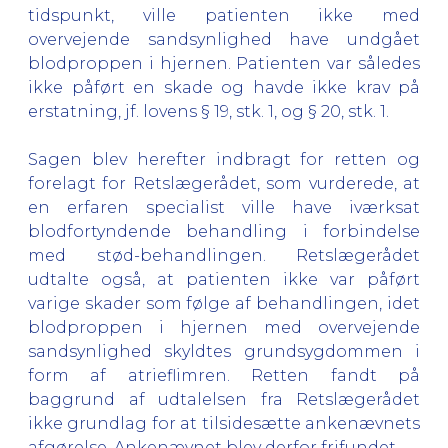
tidspunkt, ville patienten ikke med
overvejende sandsynlighed have undgået
blodproppen i hjernen. Patienten var således
ikke påført en skade og havde ikke krav på
erstatning, jf. lovens § 19, stk. 1, og § 20, stk. 1.
Sagen blev herefter indbragt for retten og
forelagt for Retslægerådet, som vurderede, at
en erfaren specialist ville have iværksat
blodfortyndende behandling i forbindelse
med stød-behandlingen. Retslægerådet
udtalte også, at patienten ikke var påført
varige skader som følge af behandlingen, idet
blodproppen i hjernen med overvejende
sandsynlighed skyldtes grundsygdommen i
form af atrieflimren. Retten fandt på
baggrund af udtalelsen fra Retslægerådet
ikke grundlag for at tilsidesætte ankenævnets
afgørelse. Ankenævnet blev derfor frifundet.