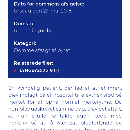
Dato for dommens afsigelse:
tirsdag den 29. maj 2018
Domstol:
Retten i Lyngby
Kategori:
Domme afsagt af byret
Relaterede filer:
LYNGBY290518 (1)
En kvindelig patient, der led af atrieflimren,
blev indlagt på et hospital til elektrisk stød på
hjertet for at opnå normal hjerterytme. Da
hun blev udskrevet samme dag, blev det aftalt,
at hun skulle kontakte egen læge med
henblik på at få iværksat blodfortyndende
behandling. Dagen efter var hun hos egen