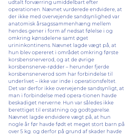
udtalt forværring umiddelbart efter
operationen. Nævnet vurderede endvidere, at
der ikke med overvejende sandsynlighed var
anatomisk årsagssammenhæng mellem
hendes gener i form af nedsat følelse i og
omkring kønsdelene samt øget
urininkontinens. Nævnet lagde vægt på, at
hun blev opereret i området omkring første
korsbensnerverod, og at de øvrige
korsbensnerve-rødder – herunder fjerde
korsbensnerverod som har forbindelse til
underlivet – ikke var inde i operationsfeltet.
Det var derfor ikke overvejende sandsynligt, at
man i forbindelse med opera-tionen havde
beskadiget nerverne. Hun var således ikke
berettiget til erstatning og godtgørelse.
Nævnet lagde endvidere vægt på, at hun
nogle år før havde født et meget stort barn på
over 5 kg. og derfor på grund af skader havde