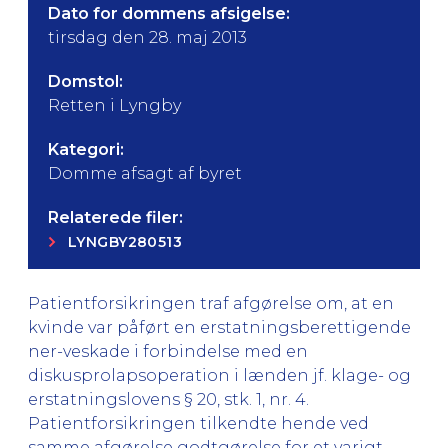
Dato for dommens afsigelse:
tirsdag den 28. maj 2013
Domstol:
Retten i Lyngby
Kategori:
Domme afsagt af byret
Relaterede filer:
LYNGBY280513
Patientforsikringen traf afgørelse om, at en
kvinde var påført en erstatningsberettigende
ner-veskade i forbindelse med en
diskusprolapsoperation i lænden jf. klage- og
erstatningslovens § 20, stk. 1, nr. 4.
Patientforsikringen tilkendte hende ved
samme afgørelse godtgørelse for et varigt