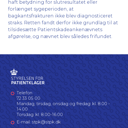
haft betydning for slutresultatet eller
forlænget sygeperioden, at
bagkantsfrakturen ikke blev diagnosticeret
straks. Retten fandt derfor ikke grundlag til at
tilsidesætte Patientskadeankenævnets
afgørelse, og nævnet blev således frifundet.
Telefon
72 33 05 00
Mandag, tirsdag, onsdag og fredag: kl. 8.00 -
14.00
Torsdag: kl. 8.00-16.00
E-mail: stpk@stpk.dk