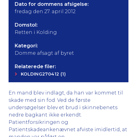
Dato for dommens afsigelse:
fredag den 27. april 2012
Domstol:
Retten i Kolding
Kategori:
Domme afsagt af byret
Relaterede filer:
KOLDING270412 (1)
En mand blev indlagt, da han var kommet til
skade med sin fod. Ved de første
undersøgelser blev et brud i skinnebenets
nedre bagkant ikke erkendt.
Patientforsikringen og
Patientskadeankenævnet afviste imidlertid, at
manden var påført en