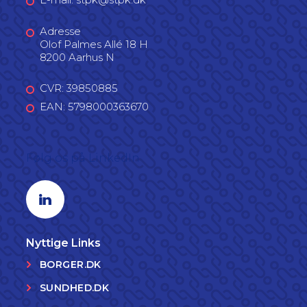
Adresse
Olof Palmes Allé 18 H
8200 Aarhus N
CVR: 39850885
EAN: 5798000363670
Følg os på LinkedIn
Linkedin profil
Nyttige Links
BORGER.DK
SUNDHED.DK