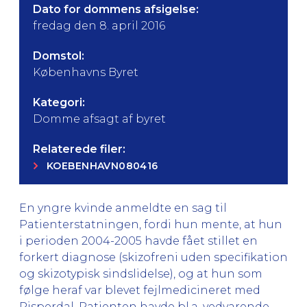
Dato for dommens afsigelse:
fredag den 8. april 2016
Domstol:
Københavns Byret
Kategori:
Domme afsagt af byret
Relaterede filer:
KOEBENHAVN080416
En yngre kvinde anmeldte en sag til
Patienterstatningen, fordi hun mente, at hun
i perioden 2004-2005 havde fået stillet en
forkert diagnose (skizofreni uden specifikation
og skizotypisk sindslidelse), og at hun som
følge heraf var blevet fejlmedicineret med
Risperdal. Patienten havde bl.a. vedvarende