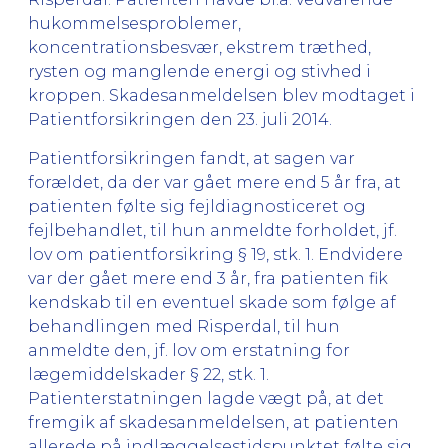
hukommelsesproblemer,
koncentrationsbesvær, ekstrem træthed,
rysten og manglende energi og stivhed i
kroppen. Skadesanmeldelsen blev modtaget i
Patientforsikringen den 23. juli 2014.
Patientforsikringen fandt, at sagen var
forældet, da der var gået mere end 5 år fra, at
patienten følte sig fejldiagnosticeret og
fejlbehandlet, til hun anmeldte forholdet, jf.
lov om patientforsikring § 19, stk. 1. Endvidere
var der gået mere end 3 år, fra patienten fik
kendskab til en eventuel skade som følge af
behandlingen med Risperdal, til hun
anmeldte den, jf. lov om erstatning for
lægemiddelskader § 22, stk. 1.
Patienterstatningen lagde vægt på, at det
fremgik af skadesanmeldelsen, at patienten
allerede på indlæggelsestidspunktet følte sig