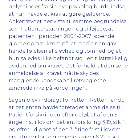
oplysninger fra sin nye psykolog burde indse,
at hun havde et krav at gøre gældende.
Ankenævnet henviste til samme begrundelse
som Patienterstatningen og tilføjede, at
patienten i perioden 2004-2007 løbende
gjorde opmærksom på, at medicinen gav
hende følelsen af sløvhed og tomhed, og at
hun således ikke befandt sig i en tilstrækkelig
uvidenhed om kravet. Det forhold, at den sene
anmeldelse af kravet måtte skyldes
manglende kendskab til retsreglerne
ændrede ikke på vurderingen.
Sagen blev indbragt for retten. Retten fandt,
at patienten havde foretaget anmeldelse til
Patientforsikringen efter udløbet af den 5-
årige frist i lov om patientforsikring § 19, stk. 1,
og efter udløbet af den 3-årige frist i lov om
erstatning for lægemiddelskader § 22, stk. 1.