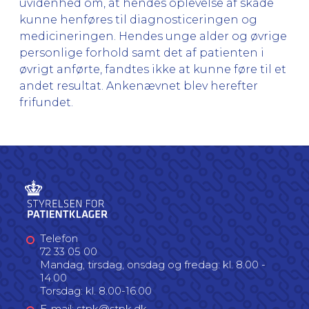
uvidenhed om, at hendes oplevelse af skade
kunne henføres til diagnosticeringen og
medicineringen. Hendes unge alder og øvrige
personlige forhold samt det af patienten i
øvrigt anførte, fandtes ikke at kunne føre til et
andet resultat. Ankenævnet blev herefter
frifundet.
Telefon
72 33 05 00
Mandag, tirsdag, onsdag og fredag: kl. 8.00 -
14.00
Torsdag: kl. 8.00-16.00
E-mail: stpk@stpk.dk