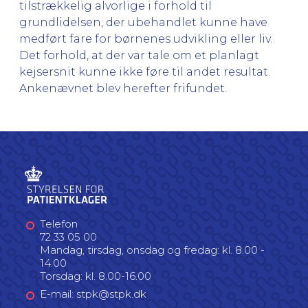
tilstrækkelig alvorlige i forhold til
grundlidelsen, der ubehandlet kunne have
medført fare for børnenes udvikling eller liv.
Det forhold, at der var tale om et planlagt
kejsersnit kunne ikke føre til andet resultat.
Ankenævnet blev herefter frifundet.
Telefon
72 33 05 00
Mandag, tirsdag, onsdag og fredag: kl. 8.00 -
14.00
Torsdag: kl. 8.00-16.00
E-mail: stpk@stpk.dk