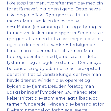
ikke stop i tarmen, hvorefter man gav medicin
for at få mavefunktionen i gang. Dette havde
ikke nogen effekt. Røntgen viste fri luft i
maven. Man lavede en koloskopisk
desufflation (udtømning af luft og afføring fra
tarmen ved kikkertundersøgelse). Senere viste
røntgen, at tarmen fortsat var meget udspilet,
og man drænede for væske. Efterfølgende
fandt man en perforation af tarmen. Man
foretog operation med fjernelse af en del af
tyktarmen og anlagde to stomier. Der var dyb
betændelse og bylddannelse. Senere opstod
der et infiltrat på venstre lunge, der hvor man
havde drænet. Kvinden blev opereret og
bylden blev fjernet. Desuden foretog man
udskrabning af livmoderen. 2½ måned efter
kejsersnittet blev stomierne lagt tilbage, og
tarmen fungerede. Kvinden blev behandlet for
D-vitaminmangel og forhøjede levertal.