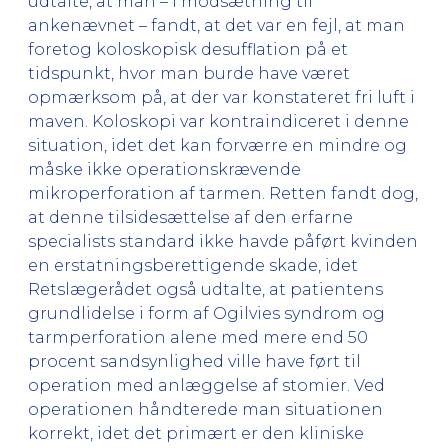
udtalte, at man – i modsætning til
ankenævnet – fandt, at det var en fejl, at man
foretog koloskopisk desufflation på et
tidspunkt, hvor man burde have været
opmærksom på, at der var konstateret fri luft i
maven. Koloskopi var kontraindiceret i denne
situation, idet det kan forværre en mindre og
måske ikke operationskrævende
mikroperforation af tarmen. Retten fandt dog,
at denne tilsidesættelse af den erfarne
specialists standard ikke havde påført kvinden
en erstatningsberettigende skade, idet
Retslægerådet også udtalte, at patientens
grundlidelse i form af Ogilvies syndrom og
tarmperforation alene med mere end 50
procent sandsynlighed ville have ført til
operation med anlæggelse af stomier. Ved
operationen håndterede man situationen
korrekt, idet det primært er den kliniske