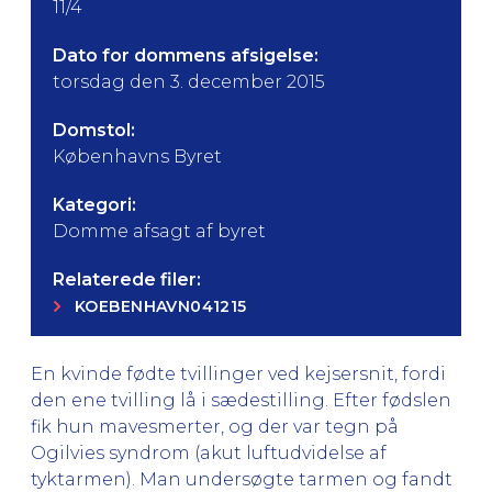
11/4
Dato for dommens afsigelse:
torsdag den 3. december 2015
Domstol:
Københavns Byret
Kategori:
Domme afsagt af byret
Relaterede filer:
KOEBENHAVN041215
En kvinde fødte tvillinger ved kejsersnit, fordi
den ene tvilling lå i sædestilling. Efter fødslen
fik hun mavesmerter, og der var tegn på
Ogilvies syndrom (akut luftudvidelse af
tyktarmen). Man undersøgte tarmen og fandt