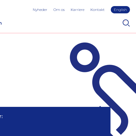
Nyheder
Om os
Karriere
Kontakt
English
n
: