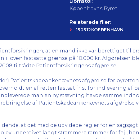
Domstol:
Københavns Byret
Relaterede filer:
150512KOEBENHAVN
tientforsikringen, at en mand ikke var berettiget til 
 i loven fastsatte grænse på 10.000 kr. Afgørelsen ble
008 tiltrådte Patientforsikringens afgørelse.
er) Patientskadeankenævnets afgørelse for byretten.
overholdt en af retten fastsat frist for indlevering 
indleverede man en ny stævning havde samme indhold
r indbringelse af Patientskadeankenævnets afgørelse v
ldende, at det med de udvidede regler for en sagsøgt 
lev undergivet langt strammere rammer for fejl, hense