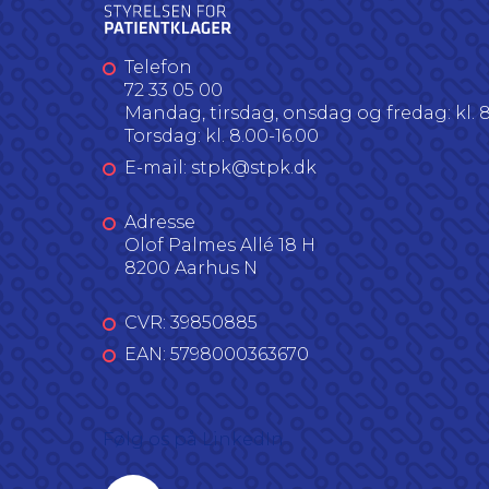
Telefon
72 33 05 00
Mandag, tirsdag, onsdag og fredag: kl. 8
Torsdag: kl. 8.00-16.00
E-mail: stpk@stpk.dk
Adresse
Olof Palmes Allé 18 H
8200 Aarhus N
CVR: 39850885
EAN: 5798000363670
Følg os på LinkedIn
Linkedin profil