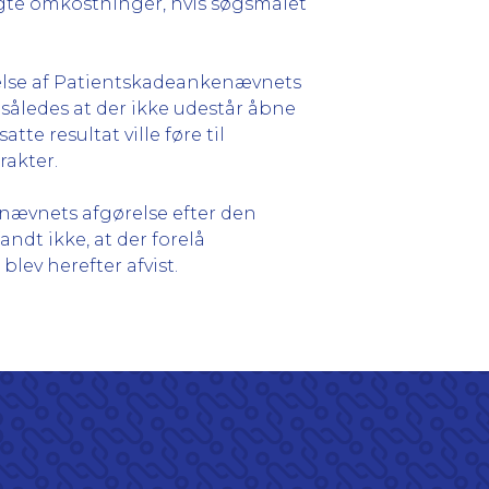
agte omkostninger, hvis søgsmålet
else af Patientskadeankenævnets
, således at der ikke udestår åbne
te resultat ville føre til
rakter.
enævnets afgørelse efter den
ndt ikke, at der forelå
lev herefter afvist.