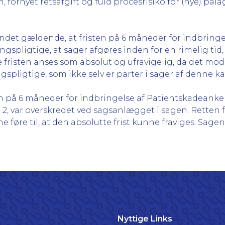
ornyet retsafgift og fuld procesrisiko for (nye) pål
det gældende, at fristen på 6 måneder for indbring
ingspligtige, at sager afgøres inden for en rimelig tid
risten anses som absolut og ufravigelig, da det modsat
spligtige, som ikke selv er parter i sager af denne ka
sten på 6 måneder for indbringelse af Patientskadeank
 2, var overskredet ved sagsanlægget i sagen. Retten fa
re til, at den absolutte frist kunne fraviges. Sagen b
Nyttige Links