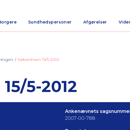
Borgere
Sundhedspersoner
Afgørelser
Vide
ningen
København 15/5-2012
15/5-2012
Ankenævnets sagsnummer
2007-00-788