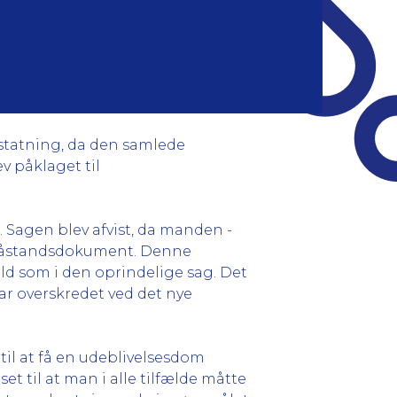
erstatning, da den samlede
v påklaget til
 Sagen blev afvist, da manden -
af påstandsdokument. Denne
 som i den oprindelige sag. Det
ar overskredet ved det nye
til at få en udeblivelsesdom
t til at man i alle tilfælde måtte