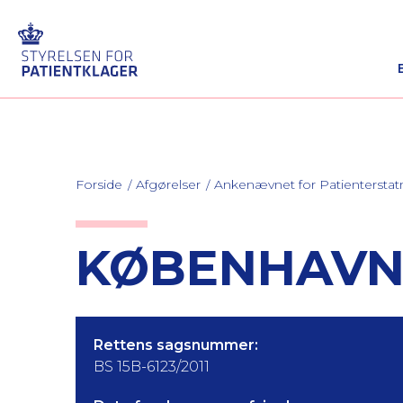
Forside
Afgørelser
Ankenævnet for Patienterstat
KØBENHAVN 
Rettens sagsnummer:
BS 15B-6123/2011