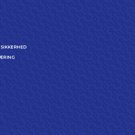
TSIKKERHED
ÆRING