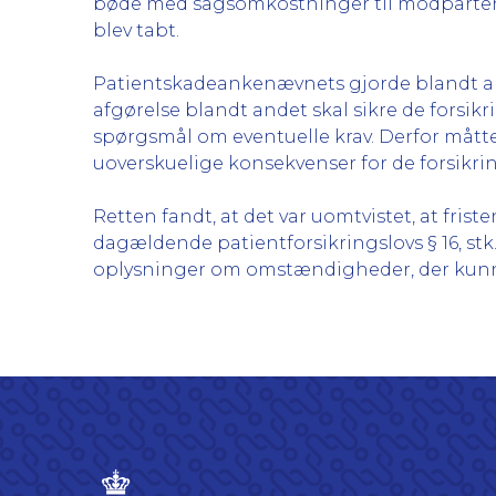
bøde med sagsomkostninger til modparten, f
blev tabt.
Patientskadeankenævnets gjorde blandt an
afgørelse blandt andet skal sikre de forsikr
spørgsmål om eventuelle krav. Derfor måtte f
uoverskuelige konsekvenser for de forsikring
Retten fandt, at det var uomtvistet, at fri
dagældende patientforsikringslovs § 16, stk.
oplysninger om omstændigheder, der kunne fø