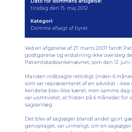
Dato for dommens afsigelse:
tirsdag den 15. maj 2012
Kategori:
Domme afsagt af byret
Ved en afgørelse af 27. marts 2007 fandt Pa
godtgørelse og erstatning ikke oversteg den
Patientskadeankenævnet, som den 12. juni 2
Manden indbragte rettidigt (inden 6 måned
som var repræsenteret af en advokat - ikke 
kendelse blev ikke kæret, men samme dag 
var uomtvistet, at fristen på 6 måneder fo
sagsanlæg.
Det blev af sagsøger blandt andet gjort gæ
genoptaget, var urimeligt, om en sagsøger b